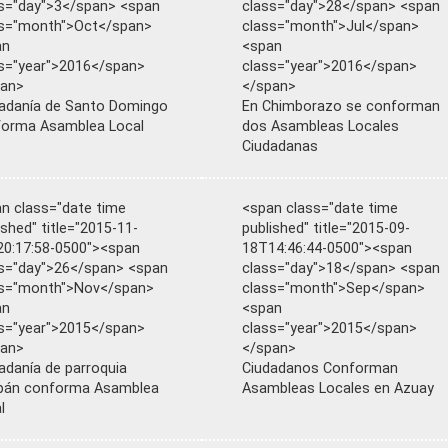
s="day">3</span> <span
class="day">28</span> <span
ss="month">Oct</span>
class="month">Jul</span>
an
<span
s="year">2016</span>
class="year">2016</span>
pan>
</span>
adanía de Santo Domingo
En Chimborazo se conforman
orma Asamblea Local
dos Asambleas Locales
Ciudadanas
n class="date time
<span class="date time
ished" title="2015-11-
published" title="2015-09-
0:17:58-0500"><span
18T14:46:44-0500"><span
s="day">26</span> <span
class="day">18</span> <span
ss="month">Nov</span>
class="month">Sep</span>
an
<span
s="year">2015</span>
class="year">2015</span>
pan>
</span>
adanía de parroquia
Ciudadanos Conforman
pán conforma Asamblea
Asambleas Locales en Azuay
l