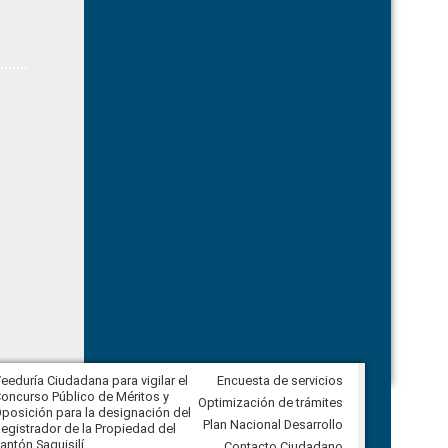
eeduría Ciudadana para vigilar el
Encuesta de servicios
Veeduría Ciudadana para vigilar la
oncurso Público de Méritos y
construcción del asfaltado de
Optimización de trámites
posición para la designación del
diferentes barrios del sector de
Plan Nacional Desarrollo
egistrador de la Propiedad del
Ballenita del cantón Santa Elena
antón Saquisilí
Contacto Ciudadano