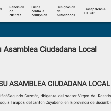
Rendición
Lucha
Designación
ol
Transparencia-
de
contra la
de
l
LOTAIP
cuentas
corrupción
Autoridades
u Asamblea Ciudadana Local
SU ASAMBLEA CIUDADANA LOCAL
ficóSegundo Guzmán, dirigente del sector Virgen del Rosario,
quia Tarapoa, del cantón Cuyabeno, en la provincia de Sucumbí