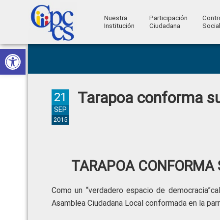
Nuestra
Participación
Contr
Institución
Ciudadana
Socia
Consejo
Abrir barra de herramientas
Skip
Skip
Skip
Skip
Construyendo
to
to
to
to
de
Poder
primary
main
primary
footer
Ciudadano
Participación
navigation
content
sidebar
Tarapoa conforma s
Ciudadana
21
y
SEP
2015
Control
Social
TARAPOA CONFORMA 
Como un “verdadero espacio de democracia”cali
Asamblea Ciudadana Local conformada en la parro