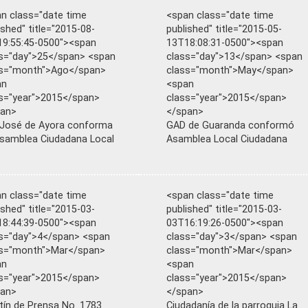
n class="date time
<span class="date time
ished" title="2015-08-
published" title="2015-05-
9:55:45-0500"><span
13T18:08:31-0500"><span
s="day">25</span> <span
class="day">13</span> <span
ss="month">Ago</span>
class="month">May</span>
an
<span
s="year">2015</span>
class="year">2015</span>
pan>
</span>
José de Ayora conforma
GAD de Guaranda conformó
samblea Ciudadana Local
Asamblea Local Ciudadana
n class="date time
<span class="date time
ished" title="2015-03-
published" title="2015-03-
8:44:39-0500"><span
03T16:19:26-0500"><span
s="day">4</span> <span
class="day">3</span> <span
ss="month">Mar</span>
class="month">Mar</span>
an
<span
s="year">2015</span>
class="year">2015</span>
pan>
</span>
tín de Prensa No. 1783
Ciudadanía de la parroquia La