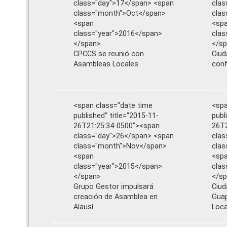
class="day">17</span> <span
clas
class="month">Oct</span>
cla
<span
<sp
class="year">2016</span>
clas
</span>
</s
CPCCS se reunió con
Ciud
Asambleas Locales
conf
<span class="date time
<spa
published" title="2015-11-
publ
26T21:25:34-0500"><span
26T2
class="day">26</span> <span
clas
class="month">Nov</span>
cla
<span
<sp
class="year">2015</span>
clas
</span>
</s
Grupo Gestor impulsará
Ciud
creación de Asamblea en
Gua
Alausí
Loca