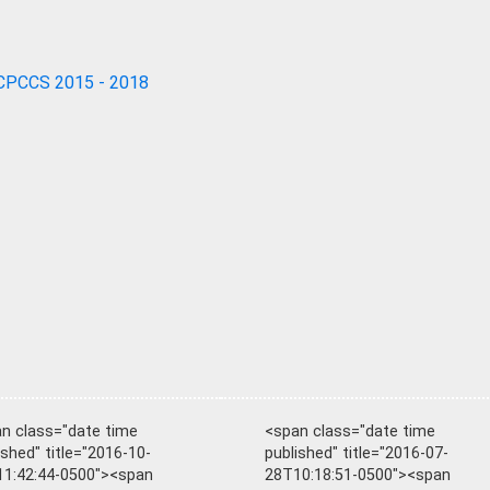
CPCCS 2015 - 2018
n class="date time
<span class="date time
ished" title="2016-10-
published" title="2016-07-
1:42:44-0500"><span
28T10:18:51-0500"><span