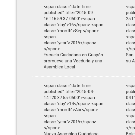
<span class="date time
<spa
published" title="2015-09-
publ
16T16:59:37-0500"><span
25T1
class="day">16</span> <span
clas
class="month">Sep</span>
cla
<span
<sp
class="year">2015</span>
clas
</span>
</s
Escuela Ciudadana en Guapán
San 
promueve una Veeduría y una
su A
Asamblea Local
<span class="date time
<spa
published" title="2015-04-
publ
14T20:37:55-0500"><span
04T1
class="day">14</span> <span
clas
class="month">Abr</span>
cla
<span
<sp
class="year">2015</span>
clas
</span>
</s
Nueva Asamblea Ciudadana
Bole