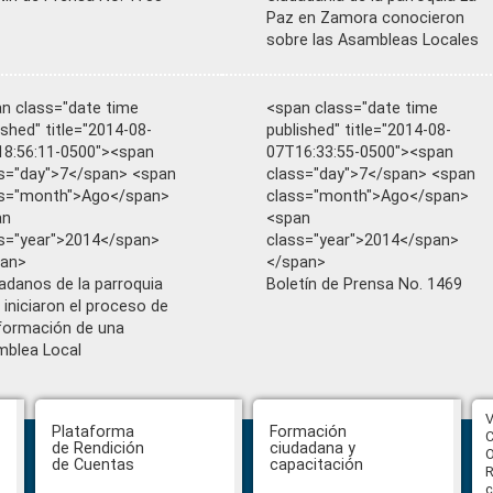
Paz en Zamora conocieron
sobre las Asambleas Locales
n class="date time
<span class="date time
ished" title="2014-08-
published" title="2014-08-
8:56:11-0500"><span
07T16:33:55-0500"><span
s="day">7</span> <span
class="day">7</span> <span
ss="month">Ago</span>
class="month">Ago</span>
an
<span
s="year">2014</span>
class="year">2014</span>
pan>
</span>
adanos de la parroquia
Boletín de Prensa No. 1469
l iniciaron el proceso de
ormación de una
blea Local
CPCCS aprueba convocatoria a
V
Plataforma
Formación
Veeduría para designación de la
C
de Rendición
ciudadana y
autoridad de la SOT
O
de Cuentas
capacitación
R
c