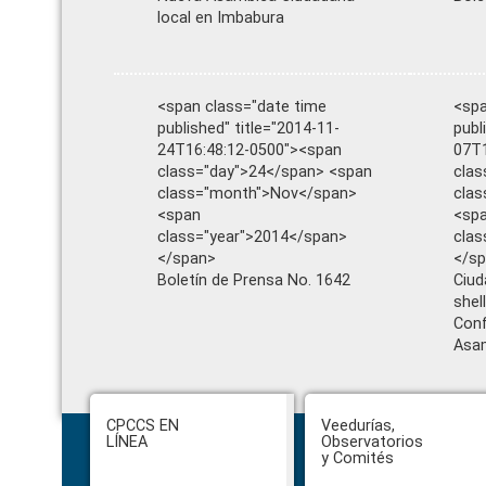
local en Imbabura
<span class="date time
<spa
published" title="2014-11-
publ
24T16:48:12-0500"><span
07T1
class="day">24</span> <span
clas
class="month">Nov</span>
cla
<span
<sp
class="year">2014</span>
clas
</span>
</s
Boletín de Prensa No. 1642
Ciud
shel
Conf
Asam
Footer
CPCCS EN
Veedurías,
LÍNEA
Observatorios
y Comités