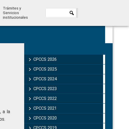
Trámites y
Servicios
institucionales
Primary
Sidebar
CPCCS 2026
CPCCS 2025
CPCCS 2024
CPCCS 2023
CPCCS 2022
CPCCS 2021
 a la
CPCCS 2020
os.
CPCCS 2019 .