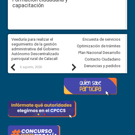
capacitación
Veeduría para realizar el
Veeduría para vigilar los acue
Encuesta de servicios
ra
seguimiento de la gestión
derivados de la Audiencia Púb
Optimización de trámites
ara
administrativa del Gobierno
entre el GAD de Ibarra y la
Plan Nacional Desarrollo
Autónomo Descentralizado
comunidad Urbina, parroquia l
parroquial rural de Calacalí
Carolina
Contacto Ciudadano
Previous
Next
Denuncias y pedidos
6 agosto, 2026
5 agosto, 2026