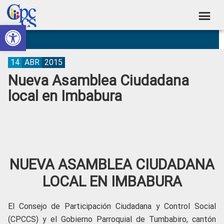
Skip
Skip
Skip
Skip
to
to
to
to
Abrir barra de herramientas
Consejo
primary
main
primary
footer
Construyendo
navigation
content
sidebar
de
Poder
Ciudadano
Participación
14
ABR
2015
Nueva Asamblea Ciudadana
Ciudadana
local en Imbabura
y
Control
Social
NUEVA ASAMBLEA CIUDADANA
LOCAL EN IMBABURA
El Consejo de Participación Ciudadana y Control Social
(CPCCS) y el Gobierno Parroquial de Tumbabiro, cantón