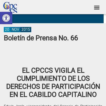
Skip
Skip
Skip
Skip
to
to
to
to
Abrir barra de herramientas
Consejo
primary
main
primary
footer
Construyendo
navigation
content
sidebar
de
Poder
Ciudadano
Participación
20
NOV
2015
Boletín de Prensa No. 66
Ciudadana
y
Control
Social
EL CPCCS VIGILA EL
CUMPLIMIENTO DE LOS
DERECHOS DE PARTICIPACIÓN
EN EL CABILDO CAPITALINO