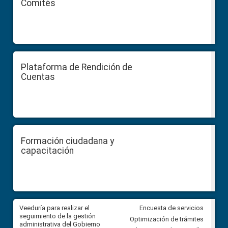
Comités
Plataforma de Rendición de
Cuentas
Formación ciudadana y
capacitación
Veeduría para realizar el
Veeduría para vigilar los acue
Encuesta de servicios
ra
seguimiento de la gestión
derivados de la Audiencia Púb
Optimización de trámites
ara
administrativa del Gobierno
entre el GAD de Ibarra y la