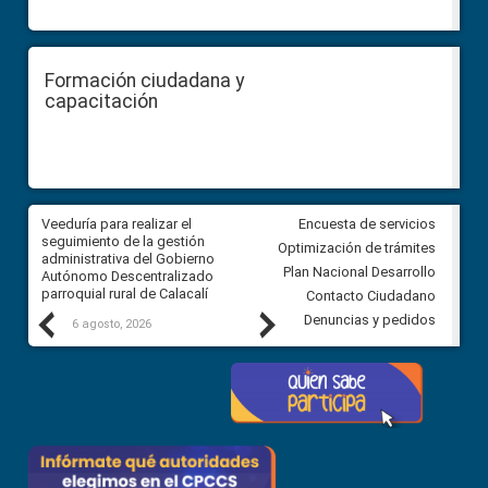
Formación ciudadana y
capacitación
Veeduría para realizar el
Veeduría para vigilar los acue
Encuesta de servicios
ra
seguimiento de la gestión
derivados de la Audiencia Púb
Optimización de trámites
ara
administrativa del Gobierno
entre el GAD de Ibarra y la
Plan Nacional Desarrollo
Autónomo Descentralizado
comunidad Urbina, parroquia l
parroquial rural de Calacalí
Carolina
Contacto Ciudadano
Previous
Next
Denuncias y pedidos
6 agosto, 2026
5 agosto, 2026