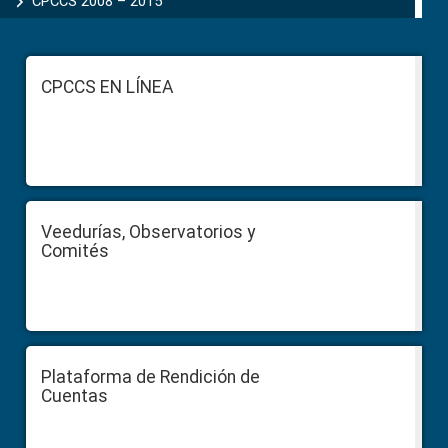
CPCCS 2008 – 2015
Footer
CPCCS EN LÍNEA
Veedurías, Observatorios y
Comités
Plataforma de Rendición de
Cuentas