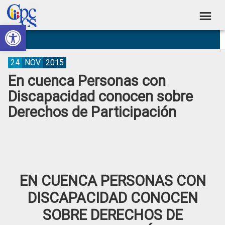
Skip
Skip
Skip
Skip
to
to
to
to
Abrir barra de herramientas
Consejo
primary
main
primary
footer
Construyendo
navigation
content
sidebar
de
Poder
Ciudadano
Participación
24
NOV
2015
En cuenca Personas con
Ciudadana
Discapacidad conocen sobre
y
Derechos de Participación
Control
Social
EN CUENCA PERSONAS CON
DISCAPACIDAD CONOCEN
SOBRE DERECHOS DE