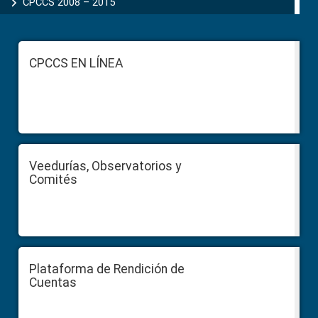
CPCCS 2008 – 2015
Footer
CPCCS EN LÍNEA
Veedurías, Observatorios y
Comités
Plataforma de Rendición de
Cuentas