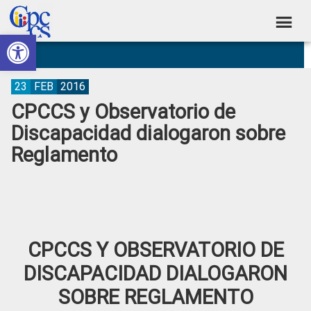
Skip
Skip
Skip
Skip
to
to
to
to
Abrir barra de herramientas
Consejo
primary
main
primary
footer
Construyendo
navigation
content
sidebar
de
Poder
Ciudadano
Participación
23
FEB
2016
CPCCS y Observatorio de
Ciudadana
Discapacidad dialogaron sobre
y
Reglamento
Control
Social
CPCCS Y OBSERVATORIO DE
DISCAPACIDAD DIALOGARON
SOBRE REGLAMENTO