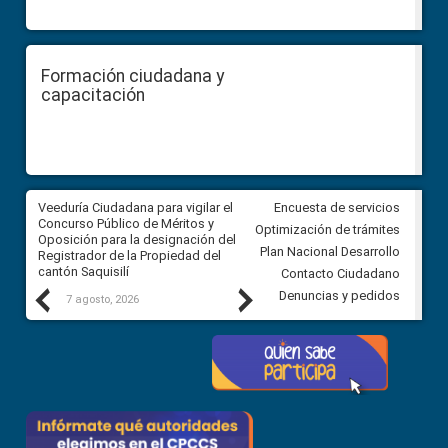
Formación ciudadana y
capacitación
Veeduría Ciudadana para vigilar el
Veeduría Ciudadana para vigila
Encuesta de servicios
Concurso Público de Méritos y
construcción del asfaltado de
Optimización de trámites
Oposición para la designación del
diferentes barrios del sector 
Plan Nacional Desarrollo
Registrador de la Propiedad del
Ballenita del cantón Santa Ele
cantón Saquisilí
Contacto Ciudadano
Previous
Next
Denuncias y pedidos
7 agosto, 2026
7 agosto, 2026