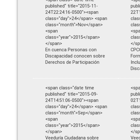
published" title="2015-11-
publ
24T22:24:16-0500"><span
22T1
class="day">24</span> <span
clas
class="month">Nov</span>
cla
<span
<sp
class="year">2015</span>
clas
</span>
</s
En cuenca Personas con
CPCC
Discapacidad conocen sobre
Form
Derechos de Participación
Incl
Disc
<span class="date time
<spa
published" title="2015-09-
publ
24T14:51:06-0500"><span
02T1
class="day">24</span> <span
clas
class="month">Sep</span>
cla
<span
<sp
class="year">2015</span>
clas
</span>
</s
Veeduría Ciudadana sobre
Veed