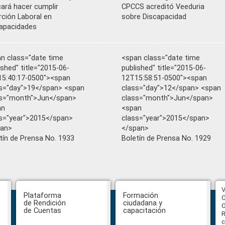
ará hacer cumplir
CPCCS acreditó Veeduria
rción Laboral en
sobre Discapacidad
apacidades
n class="date time
<span class="date time
ished" title="2015-06-
published" title="2015-06-
5:40:17-0500"><span
12T15:58:51-0500"><span
s="day">19</span> <span
class="day">12</span> <span
ss="month">Jun</span>
class="month">Jun</span>
an
<span
s="year">2015</span>
class="year">2015</span>
pan>
</span>
tín de Prensa No. 1933
Boletín de Prensa No. 1929
CPCCS aprueba convocatoria a
V
Plataforma
Formación
Veeduría para designación de la
C
de Rendición
ciudadana y
autoridad de la SOT
O
de Cuentas
capacitación
R
c