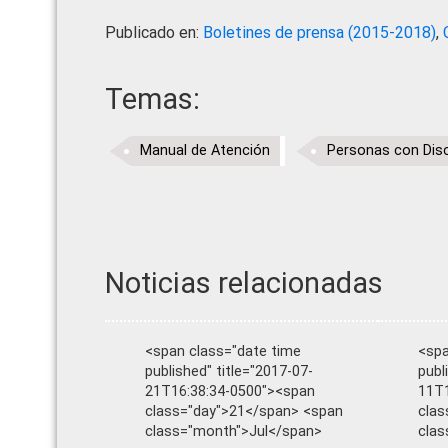
Publicado en:
Boletines de prensa (2015-2018)
,
Temas:
Manual de Atención
Personas con Dis
Noticias relacionadas
<span class="date time
<spa
published" title="2017-07-
publ
21T16:38:34-0500"><span
11T1
class="day">21</span> <span
clas
class="month">Jul</span>
clas