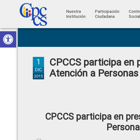
Nuestra
Participación
Contr
Institución
Ciudadana
Socia
Consejo
Abrir barra de herramientas
Skip
Skip
Skip
Skip
Construyendo
to
to
to
to
de
Poder
primary
main
primary
footer
Ciudadano
Participación
navigation
content
sidebar
CPCCS participa en 
Ciudadana
1
y
DIC
Atención a Personas
2015
Control
Social
CPCCS participa en pre
Persona