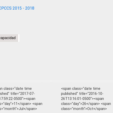
CPCCS 2015 - 2018
capacidad
n class="date time
<span class="date time
ished" title="2017-07-
published" title="2016-10-
7:59:22-0500"><span
26T13:16:01-0500"><span
s="day">11</span> <span
class="day">26</span> <span
s="month">Jul</span>
class="month">Oct</span>