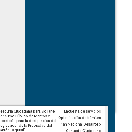
eeduría Ciudadana para vigilar el
Encuesta de servicios
Veeduría Ciudadana para vigilar la
oncurso Público de Méritos y
construcción del asfaltado de
Optimización de trámites
posición para la designación del
diferentes barrios del sector de
Plan Nacional Desarrollo
egistrador de la Propiedad del
Ballenita del cantón Santa Elena
antón Saquisilí
Contacto Ciudadano