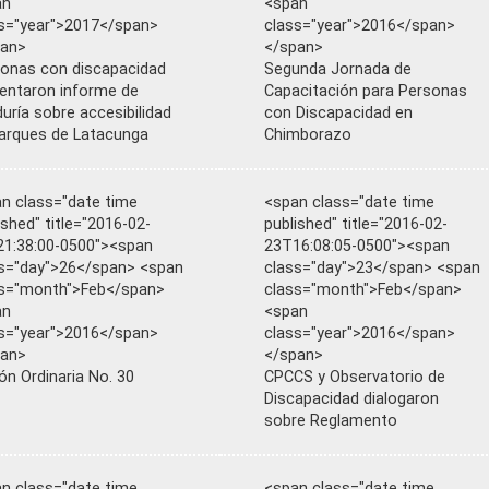
an
<span
s="year">2017</span>
class="year">2016</span>
pan>
</span>
onas con discapacidad
Segunda Jornada de
entaron informe de
Capacitación para Personas
uría sobre accesibilidad
con Discapacidad en
arques de Latacunga
Chimborazo
n class="date time
<span class="date time
ished" title="2016-02-
published" title="2016-02-
1:38:00-0500"><span
23T16:08:05-0500"><span
s="day">26</span> <span
class="day">23</span> <span
s="month">Feb</span>
class="month">Feb</span>
an
<span
s="year">2016</span>
class="year">2016</span>
pan>
</span>
ón Ordinaria No. 30
CPCCS y Observatorio de
Discapacidad dialogaron
sobre Reglamento
n class="date time
<span class="date time