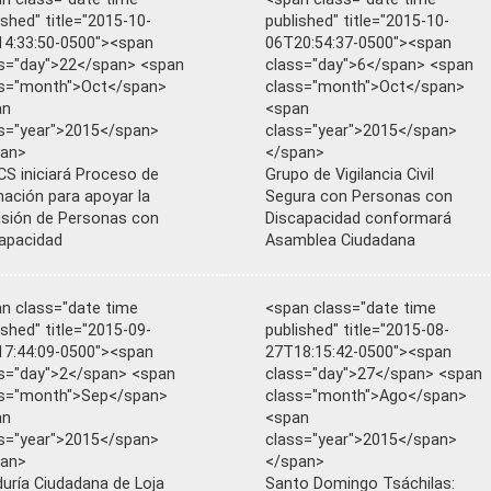
ished" title="2015-10-
published" title="2015-10-
4:33:50-0500"><span
06T20:54:37-0500"><span
s="day">22</span> <span
class="day">6</span> <span
ss="month">Oct</span>
class="month">Oct</span>
an
<span
s="year">2015</span>
class="year">2015</span>
pan>
</span>
S iniciará Proceso de
Grupo de Vigilancia Civil
ación para apoyar la
Segura con Personas con
usión de Personas con
Discapacidad conformará
apacidad
Asamblea Ciudadana
n class="date time
<span class="date time
ished" title="2015-09-
published" title="2015-08-
7:44:09-0500"><span
27T18:15:42-0500"><span
s="day">2</span> <span
class="day">27</span> <span
ss="month">Sep</span>
class="month">Ago</span>
an
<span
s="year">2015</span>
class="year">2015</span>
pan>
</span>
uría Ciudadana de Loja
Santo Domingo Tsáchilas: