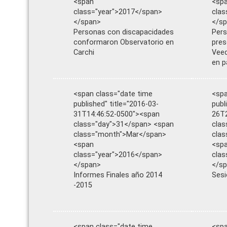
<span
<sp
class="year">2017</span>
clas
</span>
</s
Personas con discapacidades
Pers
conformaron Observatorio en
pres
Carchi
Veed
en p
<span class="date time
<spa
published" title="2016-03-
publ
31T14:46:52-0500"><span
26T2
class="day">31</span> <span
clas
class="month">Mar</span>
clas
<span
<sp
class="year">2016</span>
clas
</span>
</s
Informes Finales año 2014
Sesi
-2015
<span class="date time
<spa