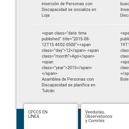
inserción de Personas con
busc
Discapacidad se socializa en
Inse
Loja
Disc
<span class="date time
<spa
published" title="2015-08-
publ
12T15:44:02-0500"><span
19T1
class="day">12</span> <span
clas
class="month">Ago</span>
cla
<span
<sp
class="year">2015</span>
clas
</span>
</s
Asamblea de Personas con
Bole
Discapacidad se planifica en
Tulcán
Footer
CPCCS EN
Veedurías,
LÍNEA
Observatorios
y Comités