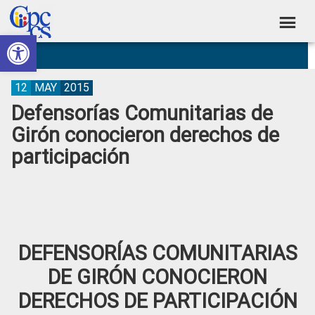
Skip
Skip
Skip
Skip
to
to
to
to
Abrir barra de herramientas
Consejo
primary
main
primary
footer
Construyendo
navigation
content
sidebar
de
Poder
Ciudadano
Participación
12
MAY
2015
Defensorías Comunitarias de
Ciudadana
Girón conocieron derechos de
y
participación
Control
Social
DEFENSORÍAS COMUNITARIAS
DE GIRÓN CONOCIERON
DERECHOS DE PARTICIPACIÓN