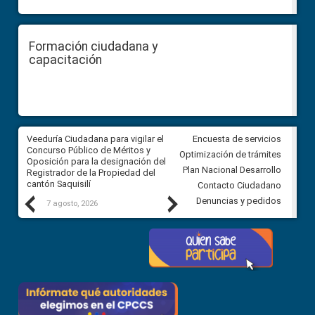
Formación ciudadana y
capacitación
Veeduría Ciudadana para vigilar el
Veeduría Ciudadana para vigila
Encuesta de servicios
Concurso Público de Méritos y
construcción del asfaltado de
Optimización de trámites
Oposición para la designación del
diferentes barrios del sector 
Plan Nacional Desarrollo
Registrador de la Propiedad del
Ballenita del cantón Santa Ele
cantón Saquisilí
Contacto Ciudadano
Previous
Next
Denuncias y pedidos
7 agosto, 2026
7 agosto, 2026