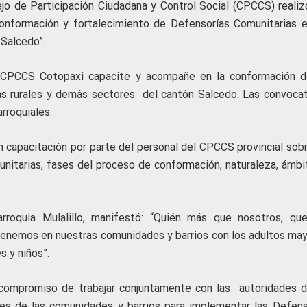
jo de Participación Ciudadana y Control Social (CPCCS) realiz
Conformación y fortalecimiento de Defensorías Comunitarias e
 Salcedo”.
l CPCCS Cotopaxi capacite y acompañe en la conformación d
as rurales y demás sectores del cantón Salcedo. Las convocat
rroquiales.
on capacitación por parte del personal del CPCCS provincial sob
nitarias, fases del proceso de conformación, naturaleza, ámbi
arroquia Mulalillo, manifestó: “Quién más que nosotros, qu
nemos en nuestras comunidades y barrios con los adultos may
s y niños”.
l compromiso de trabajar conjuntamente con las autoridades d
les de las comunidades y barrios para implementar las Defens