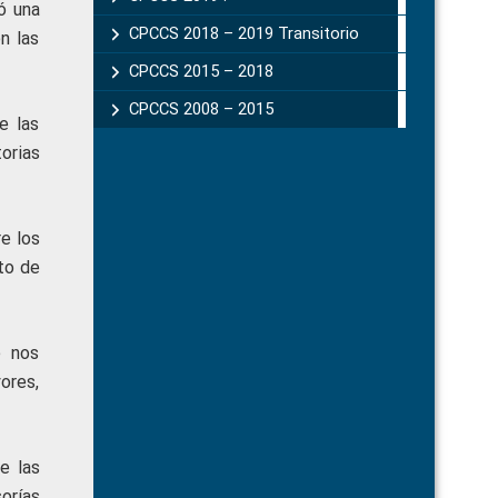
ó una
CPCCS 2018 – 2019 Transitorio
n las
CPCCS 2015 – 2018
CPCCS 2008 – 2015
e las
orias
re los
to de
e nos
ores,
e las
orías