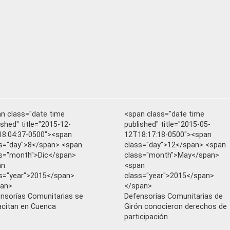
n class="date time
<span class="date time
ished" title="2015-12-
published" title="2015-05-
8:04:37-0500"><span
12T18:17:18-0500"><span
s="day">8</span> <span
class="day">12</span> <span
s="month">Dic</span>
class="month">May</span>
an
<span
s="year">2015</span>
class="year">2015</span>
pan>
</span>
nsorías Comunitarias se
Defensorías Comunitarias de
citan en Cuenca
Girón conocieron derechos de
participación