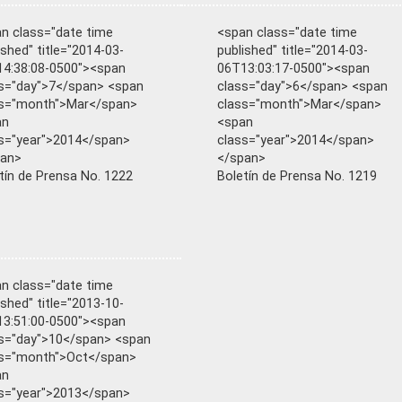
n class="date time
<span class="date time
ished" title="2014-03-
published" title="2014-03-
4:38:08-0500"><span
06T13:03:17-0500"><span
s="day">7</span> <span
class="day">6</span> <span
ss="month">Mar</span>
class="month">Mar</span>
an
<span
s="year">2014</span>
class="year">2014</span>
pan>
</span>
tín de Prensa No. 1222
Boletín de Prensa No. 1219
n class="date time
ished" title="2013-10-
3:51:00-0500"><span
s="day">10</span> <span
ss="month">Oct</span>
an
s="year">2013</span>