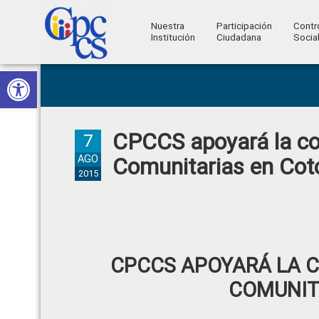
Nuestra
Participación
Contr
Institución
Ciudadana
Socia
Consejo
Abrir barra de herramientas
Skip
Skip
Skip
Skip
Construyendo
to
to
to
to
de
Poder
primary
main
primary
footer
Ciudadano
Participación
navigation
content
sidebar
CPCCS apoyará la co
Ciudadana
7
y
AGO
Comunitarias en Cot
2015
Control
Social
CPCCS APOYARÁ LA 
COMUNIT