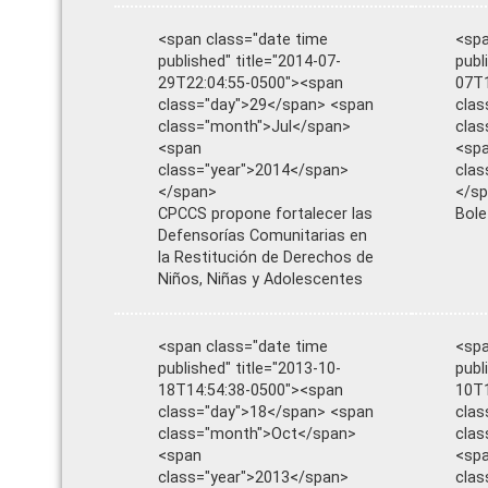
<span class="date time
<spa
published" title="2014-07-
publ
29T22:04:55-0500"><span
07T1
class="day">29</span> <span
clas
class="month">Jul</span>
cla
<span
<sp
class="year">2014</span>
clas
</span>
</s
CPCCS propone fortalecer las
Bole
Defensorías Comunitarias en
la Restitución de Derechos de
Niños, Niñas y Adolescentes
<span class="date time
<spa
published" title="2013-10-
publ
18T14:54:38-0500"><span
10T1
class="day">18</span> <span
clas
class="month">Oct</span>
cla
<span
<sp
class="year">2013</span>
clas