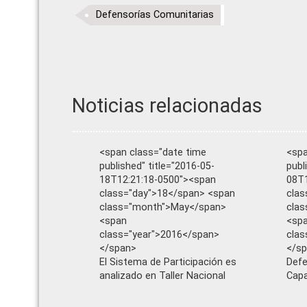
Defensorías Comunitarias
Noticias relacionadas
<span class="date time
<spa
published" title="2016-05-
publ
18T12:21:18-0500"><span
08T1
class="day">18</span> <span
clas
class="month">May</span>
clas
<span
<sp
class="year">2016</span>
clas
</span>
</s
El Sistema de Participación es
Defe
analizado en Taller Nacional
Capa