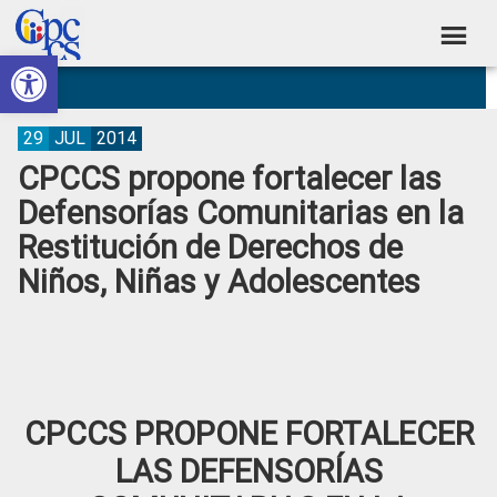
Skip
Skip
Skip
Skip
to
to
to
to
Abrir barra de herramientas
Consejo
primary
main
primary
footer
Construyendo
navigation
content
sidebar
de
Poder
Ciudadano
Participación
29
JUL
2014
CPCCS propone fortalecer las
Ciudadana
Defensorías Comunitarias en la
y
Restitución de Derechos de
Control
Niños, Niñas y Adolescentes
Social
CPCCS PROPONE FORTALECER
LAS DEFENSORÍAS