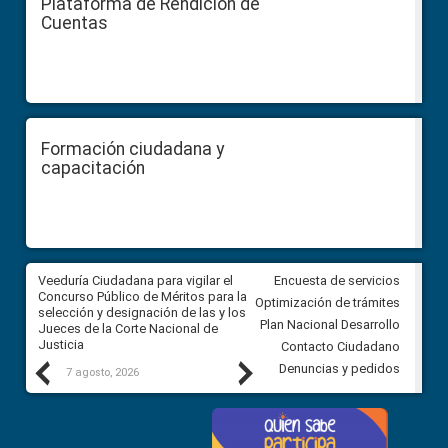
Plataforma de Rendición de
Cuentas
Formación ciudadana y
capacitación
a
Veeduría Ciudadana para vigilar el
Veeduría para realizar el
Encuesta de servicios
ón
Concurso Público de Méritos para la
seguimiento de la gestión
Optimización de trámites
selección y designación de las y los
administrativa del Gobierno
Plan Nacional Desarrollo
Jueces de la Corte Nacional de
Autónomo Descentralizado
Justicia
parroquial rural de Calacalí
Contacto Ciudadano
Previous
Next
Denuncias y pedidos
7 agosto, 2026
6 agosto, 2026