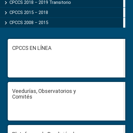
CPCCS 2018 – 2019 Transitorio
CPCCS 2015 – 2018
CPCCS 2008 – 2015
Footer
CPCCS EN LÍNEA
Veedurías, Observatorios y
Comités