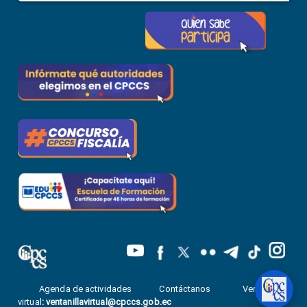
Agenda de actividades
Contáctanos
Ventanilla
virtual
:
ventanillavirtual@cpccs.gob.ec