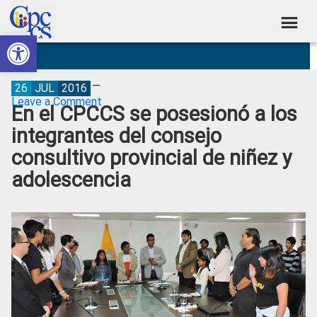
Skip
Skip
Skip
Skip
to
to
to
to
Abrir barra de herramientas
Consejo
primary
main
primary
footer
Construyendo
navigation
content
sidebar
de
Poder
Ciudadano
Participación
26
JUL
2016
Leave a Comment
En el CPCCS se posesionó a los
Ciudadana
integrantes del consejo
y
consultivo provincial de niñez y
Control
adolescencia
Social