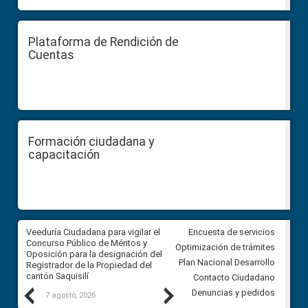
Plataforma de Rendición de
Cuentas
Formación ciudadana y
capacitación
Veeduría Ciudadana para vigilar el
Veeduría Ciudadana para vigila
Encuesta de servicios
Concurso Público de Méritos y
construcción del asfaltado de
Optimización de trámites
Oposición para la designación del
diferentes barrios del sector 
Plan Nacional Desarrollo
Registrador de la Propiedad del
Ballenita del cantón Santa Ele
cantón Saquisilí
Contacto Ciudadano
Previous
Next
Denuncias y pedidos
7 agosto, 2026
7 agosto, 2026