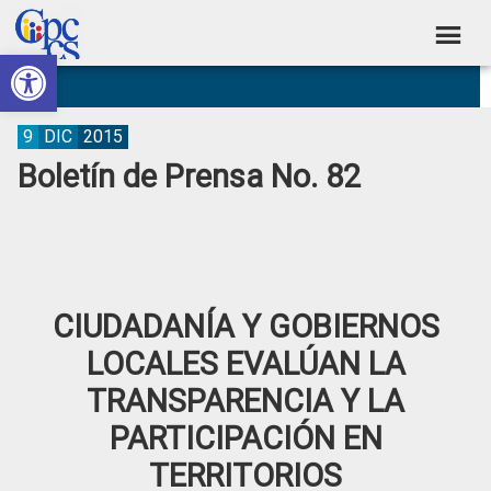
Skip
Skip
Skip
Skip
to
to
to
to
Abrir barra de herramientas
Consejo
primary
main
primary
footer
Construyendo
navigation
content
sidebar
de
Poder
Ciudadano
Participación
9
DIC
2015
Boletín de Prensa No. 82
Ciudadana
y
Control
Social
CIUDADANÍA Y GOBIERNOS
LOCALES EVALÚAN LA
TRANSPARENCIA Y LA
PARTICIPACIÓN EN
TERRITORIOS