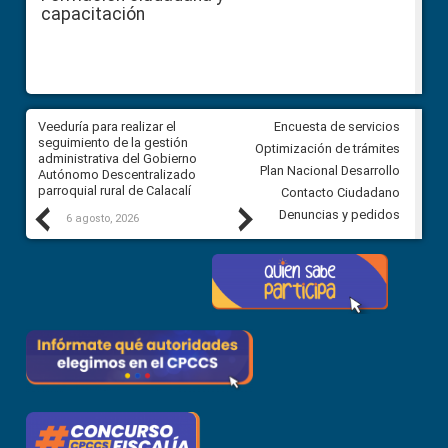
capacitación
Veeduría para realizar el
Veeduría para vigilar los acue
Encuesta de servicios
ra
seguimiento de la gestión
derivados de la Audiencia Púb
Optimización de trámites
ara
administrativa del Gobierno
entre el GAD de Ibarra y la
Plan Nacional Desarrollo
Autónomo Descentralizado
comunidad Urbina, parroquia l
parroquial rural de Calacalí
Carolina
Contacto Ciudadano
Previous
Next
Denuncias y pedidos
6 agosto, 2026
5 agosto, 2026