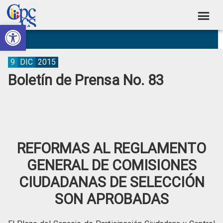
Skip
Skip
Skip
Skip
to
to
to
to
Abrir barra de herramientas
Consejo
primary
main
primary
footer
Construyendo
navigation
content
sidebar
de
Poder
Ciudadano
Participación
9
DIC
2015
Boletín de Prensa No. 83
Ciudadana
y
Control
Social
REFORMAS AL REGLAMENTO
GENERAL DE COMISIONES
CIUDADANAS DE SELECCIÓN
SON APROBADAS