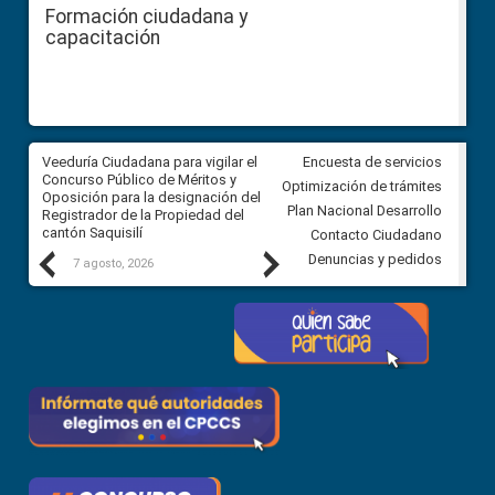
Formación ciudadana y
capacitación
Veeduría Ciudadana para vigilar el
Veeduría Ciudadana para vigila
Encuesta de servicios
Concurso Público de Méritos y
construcción del asfaltado de
Optimización de trámites
Oposición para la designación del
diferentes barrios del sector 
Plan Nacional Desarrollo
Registrador de la Propiedad del
Ballenita del cantón Santa Ele
cantón Saquisilí
Contacto Ciudadano
Previous
Next
Denuncias y pedidos
7 agosto, 2026
7 agosto, 2026