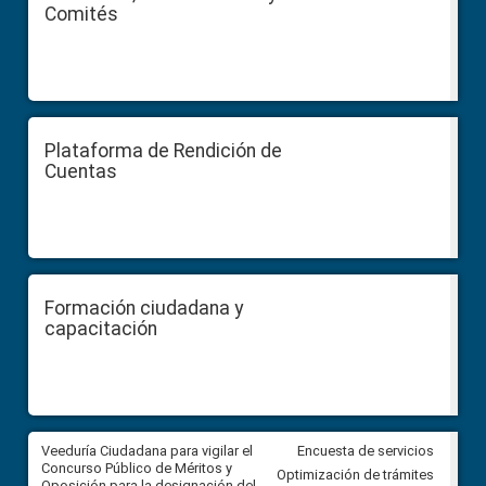
Comités
Plataforma de Rendición de
Cuentas
Formación ciudadana y
capacitación
Veeduría Ciudadana para vigilar el
Veeduría Ciudadana para vigila
Encuesta de servicios
Concurso Público de Méritos y
construcción del asfaltado de
Optimización de trámites
Oposición para la designación del
diferentes barrios del sector 