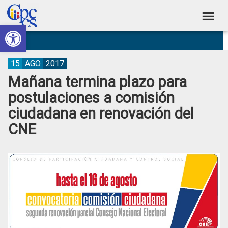
Skip
Skip
Skip
Skip
to
to
to
to
Abrir barra de herramientas
Consejo
primary
main
primary
footer
Construyendo
navigation
content
sidebar
de
Poder
Ciudadano
Participación
15
AGO
2017
Mañana termina plazo para
Ciudadana
postulaciones a comisión
y
ciudadana en renovación del
Control
CNE
Social