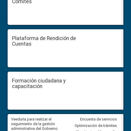
Comités
Plataforma de Rendición de
Cuentas
Formación ciudadana y
capacitación
Veeduría para realizar el
Veeduría para vigilar los acue
Encuesta de servicios
ra
seguimiento de la gestión
derivados de la Audiencia Púb
Optimización de trámites
ara
administrativa del Gobierno
entre el GAD de Ibarra y la