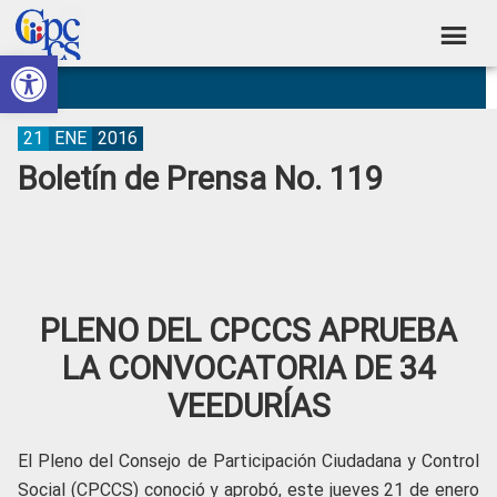
Skip
Skip
Skip
Skip
to
to
to
to
Abrir barra de herramientas
Consejo
primary
main
primary
footer
Construyendo
navigation
content
sidebar
de
Poder
Ciudadano
Participación
21
ENE
2016
Boletín de Prensa No. 119
Ciudadana
y
Control
Social
PLENO DEL CPCCS APRUEBA
LA CONVOCATORIA DE 34
VEEDURÍAS
El Pleno del Consejo de Participación Ciudadana y Control
Social (CPCCS) conoció y aprobó, este jueves 21 de enero