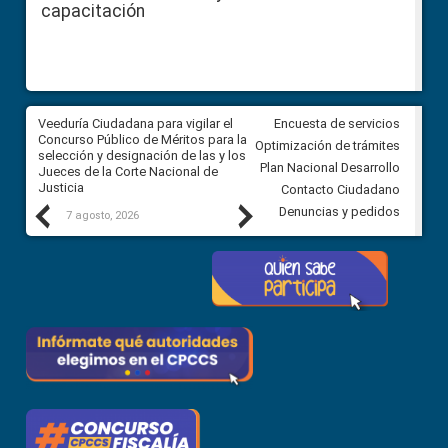
capacitación
a
Veeduría Ciudadana para vigilar el
Veeduría para realizar el
Encuesta de servicios
ón
Concurso Público de Méritos para la
seguimiento de la gestión
Optimización de trámites
selección y designación de las y los
administrativa del Gobierno
Plan Nacional Desarrollo
Jueces de la Corte Nacional de
Autónomo Descentralizado
Justicia
parroquial rural de Calacalí
Contacto Ciudadano
Previous
Next
Denuncias y pedidos
7 agosto, 2026
6 agosto, 2026