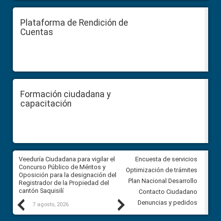
Plataforma de Rendición de
Cuentas
Formación ciudadana y
capacitación
Veeduría Ciudadana para vigilar el
Veeduría Ciudadana para vigila
Encuesta de servicios
Concurso Público de Méritos y
construcción del asfaltado de
Optimización de trámites
Oposición para la designación del
diferentes barrios del sector 
Plan Nacional Desarrollo
Registrador de la Propiedad del
Ballenita del cantón Santa Ele
cantón Saquisilí
Contacto Ciudadano
Previous
Next
Denuncias y pedidos
7 agosto, 2026
7 agosto, 2026