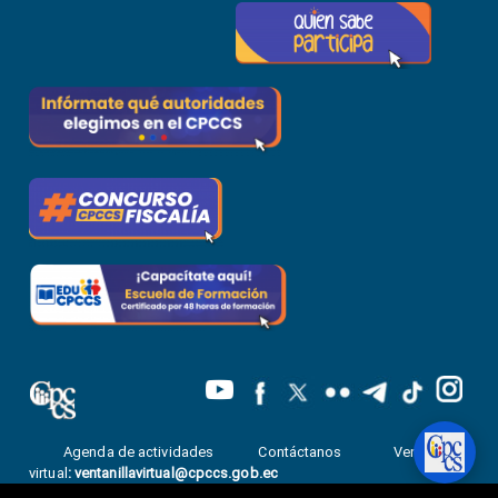
Agenda de actividades
Contáctanos
Ventanilla
virtual
:
ventanillavirtual@cpccs.gob.ec