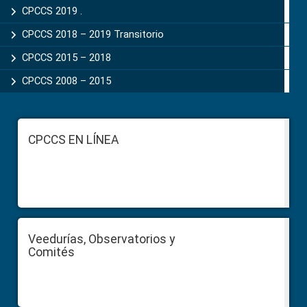
CPCCS 2019 .
CPCCS 2018 – 2019 Transitorio
CPCCS 2015 – 2018
CPCCS 2008 – 2015
Footer
CPCCS EN LÍNEA
Veedurías, Observatorios y
Comités