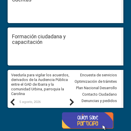
Formación ciudadana y
capacitación
Veeduría para vigilar los acuerdos,
CPCCS convoca a Veeduría
Encuesta de servicios
 a
derivados de la Audiencia Pública
Ciudadana para vigilar el conc
Optimización de trámites
ión
entre el GAD de Ibarra y la
en la Universidad de Cuenca
Plan Nacional Desarrollo
comunidad Urbina, parroquia la
Carolina
Contacto Ciudadano
Previous
Next
Denuncias y pedidos
5 agosto, 2026
5 agosto, 2026