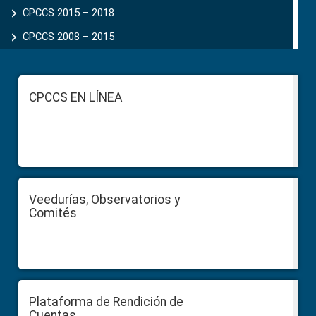
CPCCS 2015 – 2018
CPCCS 2008 – 2015
Footer
CPCCS EN LÍNEA
Veedurías, Observatorios y
Comités
Plataforma de Rendición de
Cuentas