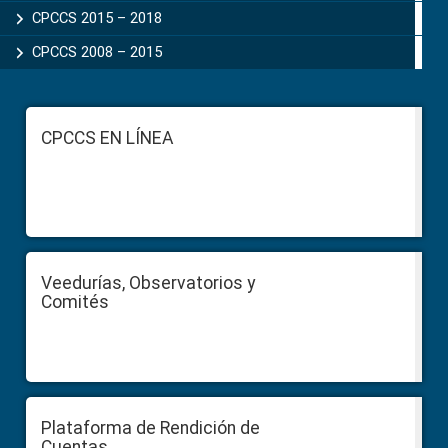
CPCCS 2015 – 2018
CPCCS 2008 – 2015
Footer
CPCCS EN LÍNEA
Veedurías, Observatorios y
Comités
Plataforma de Rendición de
Cuentas