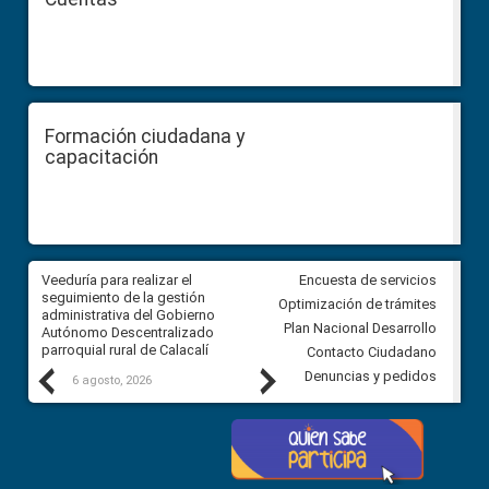
Formación ciudadana y
capacitación
Veeduría para realizar el
Veeduría para vigilar los acue
Encuesta de servicios
ra
seguimiento de la gestión
derivados de la Audiencia Púb
Optimización de trámites
ara
administrativa del Gobierno
entre el GAD de Ibarra y la
Plan Nacional Desarrollo
Autónomo Descentralizado
comunidad Urbina, parroquia l
parroquial rural de Calacalí
Carolina
Contacto Ciudadano
Previous
Next
Denuncias y pedidos
6 agosto, 2026
5 agosto, 2026