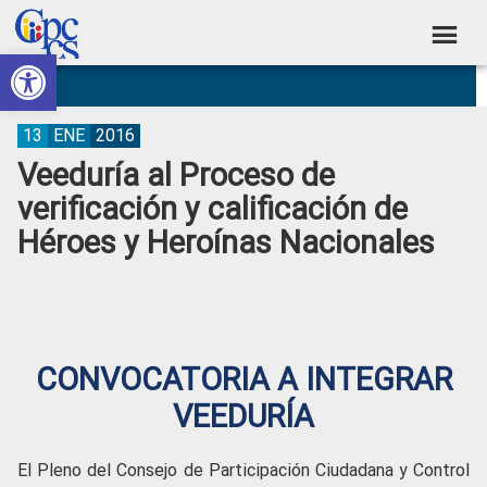
Skip
Skip
Skip
Skip
to
to
to
to
Abrir barra de herramientas
Consejo
primary
main
primary
footer
Construyendo
navigation
content
sidebar
de
Poder
Ciudadano
Participación
13
ENE
2016
Veeduría al Proceso de
Ciudadana
verificación y calificación de
y
Héroes y Heroínas Nacionales
Control
Social
CONVOCATORIA A INTEGRAR
VEEDURÍA
El Pleno del Consejo de Participación Ciudadana y Control