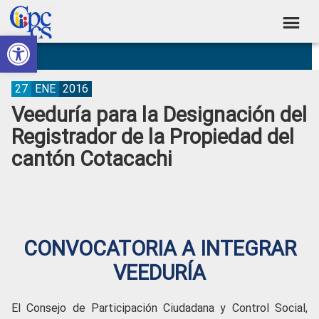
Skip
Skip
Skip
Skip
to
to
to
to
Abrir barra de herramientas
Consejo
primary
main
primary
footer
Construyendo
navigation
content
sidebar
de
Poder
Ciudadano
Participación
27
ENE
2016
Veeduría para la Designación del
Ciudadana
Registrador de la Propiedad del
y
cantón Cotacachi
Control
Social
CONVOCATORIA A INTEGRAR
VEEDURÍA
El Consejo de Participación Ciudadana y Control Social,