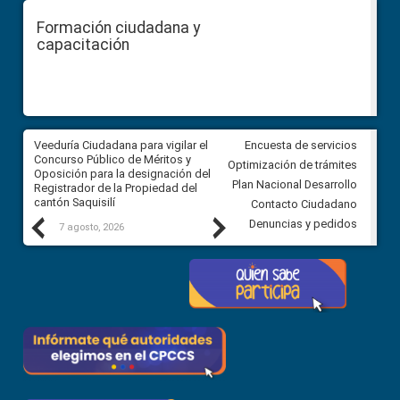
Formación ciudadana y
capacitación
Veeduría Ciudadana para vigilar el
Veeduría Ciudadana para vigila
Encuesta de servicios
Concurso Público de Méritos y
construcción del asfaltado de
Optimización de trámites
Oposición para la designación del
diferentes barrios del sector 
Plan Nacional Desarrollo
Registrador de la Propiedad del
Ballenita del cantón Santa Ele
cantón Saquisilí
Contacto Ciudadano
Previous
Next
Denuncias y pedidos
7 agosto, 2026
7 agosto, 2026