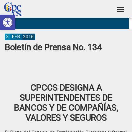
Skip
Skip
Skip
Skip
to
to
to
to
Abrir barra de herramientas
Consejo
primary
main
primary
footer
Construyendo
navigation
content
sidebar
de
Poder
Ciudadano
Participación
3
FEB
2016
Boletín de Prensa No. 134
Ciudadana
y
Control
Social
CPCCS DESIGNA A
SUPERINTENDENTES DE
BANCOS Y DE COMPAÑÍAS,
VALORES Y SEGUROS