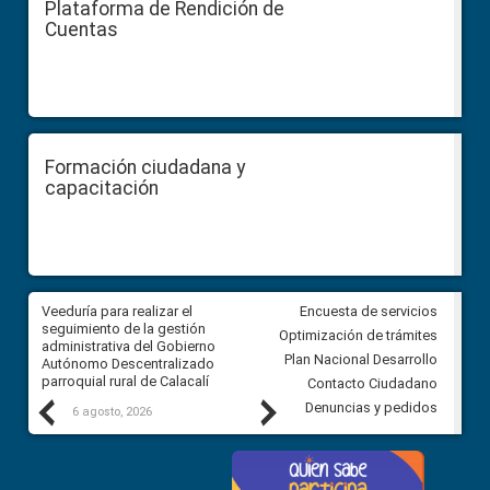
Plataforma de Rendición de
Cuentas
Formación ciudadana y
capacitación
Veeduría para realizar el
Veeduría para vigilar los acue
Encuesta de servicios
ra
seguimiento de la gestión
derivados de la Audiencia Púb
Optimización de trámites
ara
administrativa del Gobierno
entre el GAD de Ibarra y la
Plan Nacional Desarrollo
Autónomo Descentralizado
comunidad Urbina, parroquia l
parroquial rural de Calacalí
Carolina
Contacto Ciudadano
Previous
Next
Denuncias y pedidos
6 agosto, 2026
5 agosto, 2026