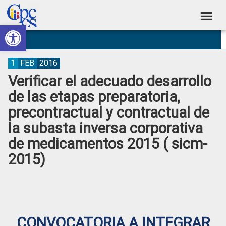
Skip
Skip
Skip
Skip
to
to
to
to
Abrir barra de herramientas
Consejo
primary
main
primary
footer
Construyendo
navigation
content
sidebar
de
Poder
Ciudadano
Participación
1
FEB
2016
Verificar el adecuado desarrollo
Ciudadana
de las etapas preparatoria,
y
precontractual y contractual de
Control
la subasta inversa corporativa
Social
de medicamentos 2015 ( sicm-
2015)
CONVOCATORIA A INTEGRAR