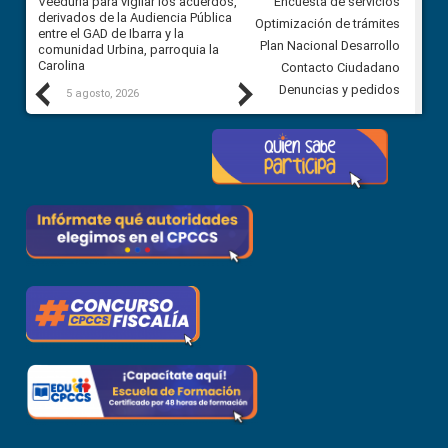
Veeduría para vigilar los acuerdos,
CPCCS convoca a Veeduría
Encuesta de servicios
 a
derivados de la Audiencia Pública
Ciudadana para vigilar el conc
Optimización de trámites
ión
entre el GAD de Ibarra y la
en la Universidad de Cuenca
Plan Nacional Desarrollo
comunidad Urbina, parroquia la
Carolina
Contacto Ciudadano
Previous
Next
Denuncias y pedidos
5 agosto, 2026
5 agosto, 2026