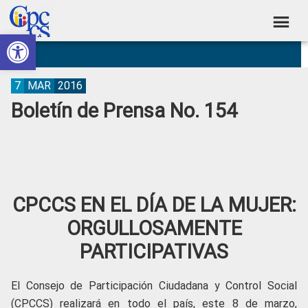
Skip
Skip
Skip
Skip
to
to
to
to
Abrir barra de herramientas
Consejo
primary
main
primary
footer
Construyendo
navigation
content
sidebar
de
Poder
Ciudadano
Participación
7
MAR
2016
Boletín de Prensa No. 154
Ciudadana
y
Control
Social
CPCCS EN EL DÍA DE LA MUJER:
ORGULLOSAMENTE
PARTICIPATIVAS
El Consejo de Participación Ciudadana y Control Social
(CPCCS) realizará en todo el país, este 8 de marzo,