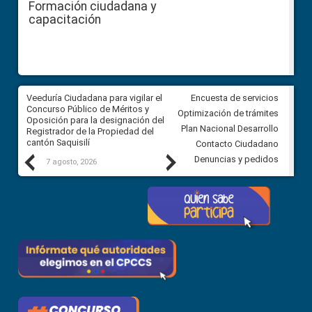
Formación ciudadana y
capacitación
Veeduría Ciudadana para vigilar el
Veeduría Ciudadana para vigila
Encuesta de servicios
Concurso Público de Méritos y
construcción del asfaltado de
Optimización de trámites
Oposición para la designación del
diferentes barrios del sector 
Plan Nacional Desarrollo
Registrador de la Propiedad del
Ballenita del cantón Santa Ele
cantón Saquisilí
Contacto Ciudadano
Previous
Next
Denuncias y pedidos
7 agosto, 2026
7 agosto, 2026