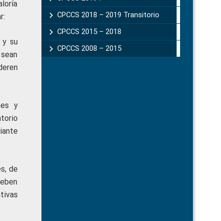
loría
CPCCS 2018 – 2019 Transitorio
r:
CPCCS 2015 – 2018
 y su
CPCCS 2008 – 2015
 sean
deren
nes y
torio
iante
s, de
deben
tivas