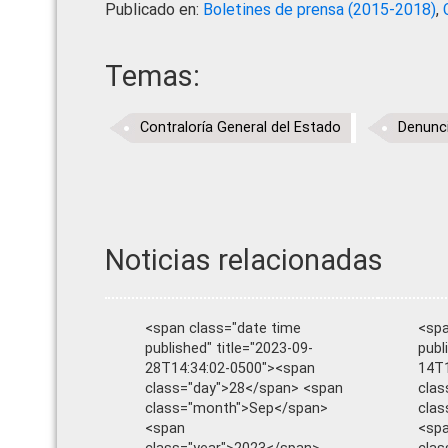
Publicado en:
Boletines de prensa (2015-2018)
,
Temas:
Contraloría General del Estado
Denunc
Noticias relacionadas
<span class="date time
<spa
published" title="2023-09-
publ
28T14:34:02-0500"><span
14T1
class="day">28</span> <span
clas
class="month">Sep</span>
clas
<span
<sp