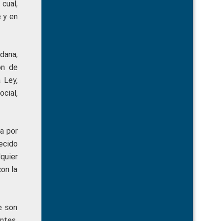
cual,
 y en
dana,
ón de
 Ley,
cial,
a por
ecido
quier
con la
e son
ntes.