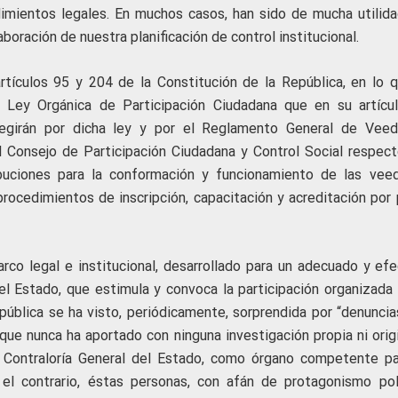
imientos legales. En muchos casos, han sido de mucha utilida
boración de nuestra planificación de control institucional.
artículos 95 y 204 de la Constitución de la República, en lo q
la Ley Orgánica de Participación Ciudadana que en su artícu
egirán por dicha ley y por el Reglamento General de Veedu
el Consejo de Participación Ciudadana y Control Social respect
ribuciones para la conformación y funcionamiento de las veed
rocedimientos de inscripción, capacitación y acreditación por 
rco legal e institucional, desarrollado para un adecuado y efe
el Estado, que estimula y convoca la participación organizada 
 pública se ha visto, periódicamente, sorprendida por “denuncia
ue nunca ha aportado con ninguna investigación propia ni origi
 Contraloría General del Estado, como órgano competente pa
 el contrario, éstas personas, con afán de protagonismo polí