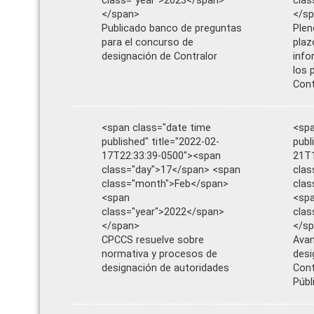
class="year">2023</span>
clas
</span>
</s
Publicado banco de preguntas
Plen
para el concurso de
plaz
designación de Contralor
info
los 
Cont
<span class="date time
<spa
published" title="2022-02-
publ
17T22:33:39-0500"><span
21T1
class="day">17</span> <span
clas
class="month">Feb</span>
clas
<span
<sp
class="year">2022</span>
clas
</span>
</s
CPCCS resuelve sobre
Avan
normativa y procesos de
desi
designación de autoridades
Cont
Públ