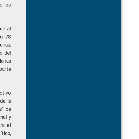
d los
ue al
lo 78
rías,
o del
urías
parte
ctivo
de la
s” de
nal y
ra el
tico,