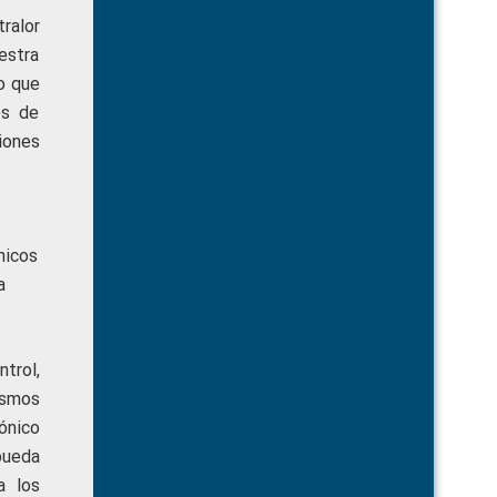
ralor
estra
o que
os de
iones
nicos
a
trol,
ismos
ónico
 pueda
a los