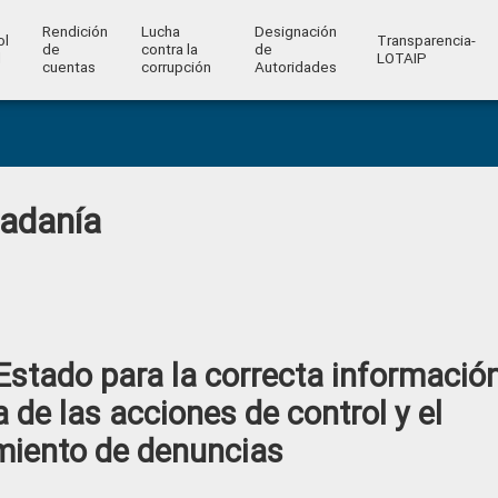
Rendición
Lucha
Designación
ol
Transparencia-
de
contra la
de
l
LOTAIP
cuentas
corrupción
Autoridades
dadanía
 Estado para la correcta informació
 de las acciones de control y el
iento de denuncias