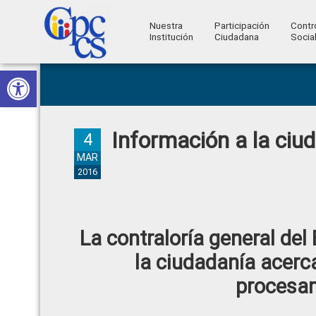
Nuestra
Participación
Contr
Institución
Ciudadana
Socia
Consejo
Abrir barra de herramientas
Skip
Skip
Skip
Skip
Construyendo
to
to
to
to
de
Poder
primary
main
primary
footer
Ciudadano
Participación
navigation
content
sidebar
Información a la ciu
Ciudadana
4
y
MAR
2016
Control
Social
La contraloría general del
la ciudadanía acerca
procesam