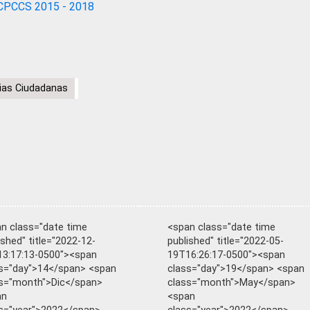
CPCCS 2015 - 2018
ias Ciudadanas
n class="date time
<span class="date time
ished" title="2022-12-
published" title="2022-05-
3:17:13-0500"><span
19T16:26:17-0500"><span
s="day">14</span> <span
class="day">19</span> <span
s="month">Dic</span>
class="month">May</span>
an
<span