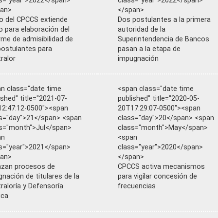
s="year">2022</span>
class="year">2022</span>
pan>
</span>
o del CPCCS extiende
Dos postulantes a la primera
o para elaboración del
autoridad de la
rme de admisibilidad de
Superintendencia de Bancos
postulantes para
pasan a la etapa de
ralor
impugnación
n class="date time
<span class="date time
ished" title="2021-07-
published" title="2020-05-
2:47:12-0500"><span
20T17:29:07-0500"><span
s="day">21</span> <span
class="day">20</span> <span
s="month">Jul</span>
class="month">May</span>
an
<span
s="year">2021</span>
class="year">2020</span>
pan>
</span>
zan procesos de
CPCCS activa mecanismos
gnación de titulares de la
para vigilar concesión de
raloría y Defensoría
frecuencias
ica