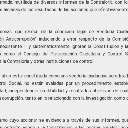
mada, mutilada de diversos informes de la Contraloría, con lo 
s alejadas de los resultados de las acciones que efectivamente
onas, que carece de la condición legal de Veeduría Ciuda
 Anticorrupción” induciendo a error respecto de la Comisi
inexistente – y sistemáticamente ignoren la Constitución y la
es como el Consejo de Participación Ciudadana y Control So
 la Contraloría y otras instituciones de control.
, al no estar constituida como una veeduría ciudadana acreditad
trol Social, no están avaladas por un procedimiento establ
dad, independencia, credibilidad y resultados objetivos de cual
a corrupción, tanto en lo relacionado con la investigación como 
ismo cuyo accionar se evidencia a través de sus informes, qu
n estricto apego a la Constitución y las normas legales vige