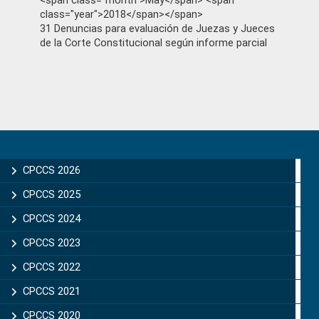
<span class="month">May</span> <span
class="year">2018</span></span>
31 Denuncias para evaluación de Juezas y Jueces
de la Corte Constitucional según informe parcial
Primary
Sidebar
CPCCS 2026
CPCCS 2025
CPCCS 2024
CPCCS 2023
CPCCS 2022
CPCCS 2021
CPCCS 2020