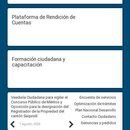
Plataforma de Rendición de
Cuentas
Formación ciudadana y
capacitación
Veeduría Ciudadana para vigilar el
Veeduría Ciudadana para vigila
Encuesta de servicios
Concurso Público de Méritos y
construcción del asfaltado de
Optimización de trámites
Oposición para la designación del
diferentes barrios del sector 
Plan Nacional Desarrollo
Registrador de la Propiedad del
Ballenita del cantón Santa Ele
cantón Saquisilí
Contacto Ciudadano
Previous
Next
Denuncias y pedidos
7 agosto, 2026
7 agosto, 2026