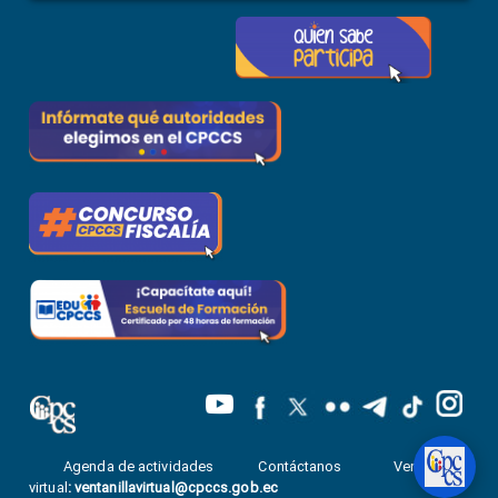
Agenda de actividades
Contáctanos
Ventanilla
virtual
:
ventanillavirtual@cpccs.gob.ec