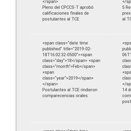
</span>
</s
Pleno del CPCCS-T aprobó
5 Re
calificaciones finales de
pres
postulantes al TCE
al T
<span class="date time
<spa
published" title="2019-02-
publ
18T16:02:32-0500"><span
06T1
class="day">18</span> <span
clas
class="month">Feb</span>
clas
<span
<sp
class="year">2019</span>
clas
</span>
</s
Postulantes al TCE rindieron
14 d
comparecencias orales
comp
post