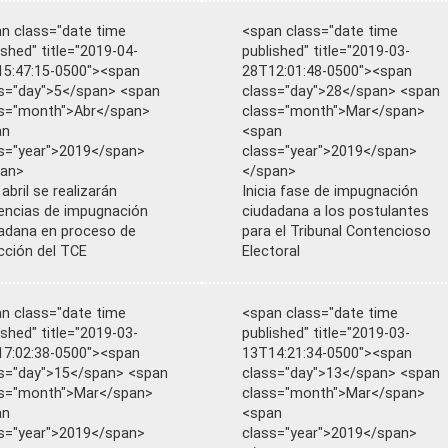
n class="date time
<span class="date time
ished" title="2019-04-
published" title="2019-03-
5:47:15-0500"><span
28T12:01:48-0500"><span
s="day">5</span> <span
class="day">28</span> <span
s="month">Abr</span>
class="month">Mar</span>
an
<span
s="year">2019</span>
class="year">2019</span>
pan>
</span>
 abril se realizarán
Inicia fase de impugnación
encias de impugnación
ciudadana a los postulantes
adana en proceso de
para el Tribunal Contencioso
cción del TCE
Electoral
n class="date time
<span class="date time
ished" title="2019-03-
published" title="2019-03-
7:02:38-0500"><span
13T14:21:34-0500"><span
s="day">15</span> <span
class="day">13</span> <span
ss="month">Mar</span>
class="month">Mar</span>
an
<span
s="year">2019</span>
class="year">2019</span>