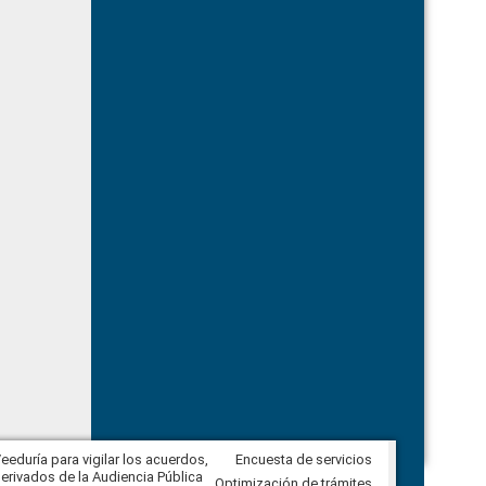
eeduría para vigilar los acuerdos,
Encuesta de servicios
CPCCS convoca a Veeduría
erivados de la Audiencia Pública
Ciudadana para vigilar el concurso
Optimización de trámites