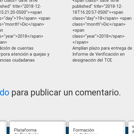
n class="date time
<span class="date time
ished" title="2018-12-
published" title="2018-12-
5:21:20-0500"><span
18T16:20:57-0500"><span
s="day">19</span> <span
class="day">18</span> <span
s="month">Dic</span>
class="month">Dic</span>
an
<span
s="year">2018</span>
class="year">2018</span>
pan>
</span>
ición de cuentas
Amplían plazo para entrega de
rpora atención a quejas y
Informe de Verificación en
ncias ciudadanas
designación del TCE
ado
para publicar un comentario.
sta el 31 de julio se podrán
Veeduría para realizar el
V
Plataforma
Formación
esentar impugnaciones en
seguimiento de la gestión
d