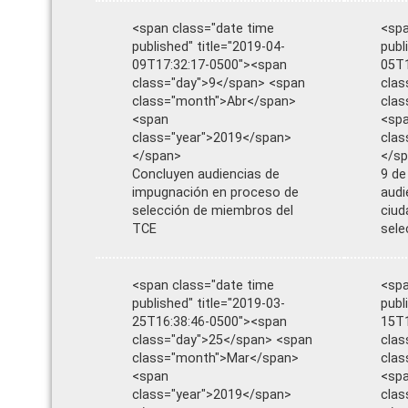
<span class="date time
<spa
published" title="2019-04-
publ
09T17:32:17-0500"><span
05T1
class="day">9</span> <span
clas
class="month">Abr</span>
clas
<span
<sp
class="year">2019</span>
clas
</span>
</s
Concluyen audiencias de
9 de
impugnación en proceso de
audi
selección de miembros del
ciud
TCE
sele
<span class="date time
<spa
published" title="2019-03-
publ
25T16:38:46-0500"><span
15T1
class="day">25</span> <span
clas
class="month">Mar</span>
cla
<span
<sp
class="year">2019</span>
clas