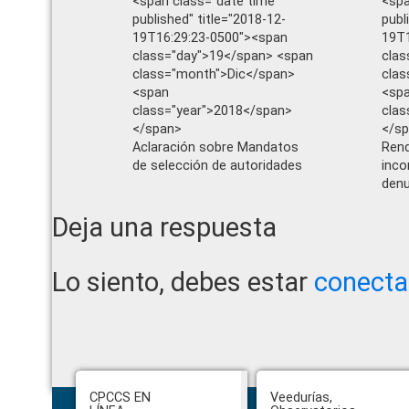
<span class="date time
<spa
published" title="2018-12-
publ
19T16:29:23-0500"><span
19T1
class="day">19</span> <span
clas
class="month">Dic</span>
clas
<span
<sp
class="year">2018</span>
clas
</span>
</s
Aclaración sobre Mandatos
Rend
de selección de autoridades
inco
denu
Reader
Deja una respuesta
Interactions
Lo siento, debes estar
conect
Ha
Footer
CPCCS EN
Veedurías,
pr