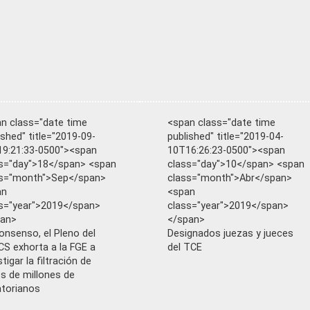
n class="date time
<span class="date time
ished" title="2019-09-
published" title="2019-04-
9:21:33-0500"><span
10T16:26:23-0500"><span
s="day">18</span> <span
class="day">10</span> <span
ss="month">Sep</span>
class="month">Abr</span>
an
<span
s="year">2019</span>
class="year">2019</span>
pan>
</span>
onsenso, el Pleno del
Designados juezas y jueces
S exhorta a la FGE a
del TCE
tigar la filtración de
s de millones de
torianos