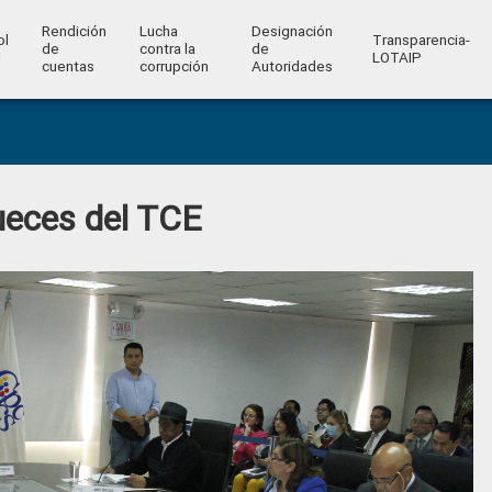
Rendición
Lucha
Designación
ol
Transparencia-
de
contra la
de
l
LOTAIP
cuentas
corrupción
Autoridades
Jueces del TCE