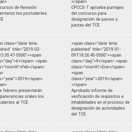
pan>
</span>
cursos de Revisión
CPCCS-T aprueba puntajes
entaron los postulantes
del concurso para
CE
designación de jueces y
juezas del TCE
n class="date time
<span class="date time
ished" title="2019-02-
published" title="2019-01-
3:35:47-0500"><span
09T18:26:45-0500"><span
s="day">6</span> <span
class="day">9</span> <span
s="month">Feb</span>
class="month">Ene</span>
an
<span
s="year">2019</span>
class="year">2019</span>
pan>
</span>
e febrero presentarán
Aprobado informe de
arecencias orales los
verificación de requisitos e
ulantes al TCE
inhabilidades en el proceso de
designación de autoridades
del TCE