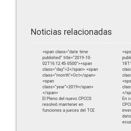
Noticias relacionadas
<span class="date time
<spa
published" title="2019-10-
publ
02T16:12:45-0500"><span
18T1
class="day">2</span> <span
clas
class="month">Oct</span>
cla
<span
<sp
class="year">2019</span>
clas
</span>
</s
El Pleno del nuevo CPCCS
En c
resolvió mantener en
CPCC
funciones a jueces del TCE
inves
dato
ecua