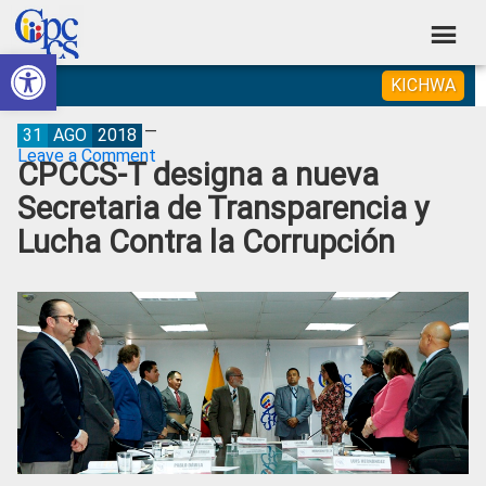
Skip
Skip
Skip
Skip
to
to
to
to
Abrir barra de herramientas
Consejo
primary
main
primary
footer
Construyendo
KICHWA
navigation
content
sidebar
de
Poder
Ciudadano
Participación
31
AGO
2018
Leave a Comment
CPCCS-T designa a nueva
Ciudadana
Secretaria de Transparencia y
y
Lucha Contra la Corrupción
Control
Social