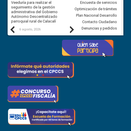
Veeduría para realizar el
Veeduría para vigilar los acue
Encuesta de servicios
ra
seguimiento de la gestión
derivados de la Audiencia Púb
Optimización de trámites
ara
administrativa del Gobierno
entre el GAD de Ibarra y la
Plan Nacional Desarrollo
Autónomo Descentralizado
comunidad Urbina, parroquia l
parroquial rural de Calacalí
Carolina
Contacto Ciudadano
Previous
Next
Denuncias y pedidos
6 agosto, 2026
5 agosto, 2026