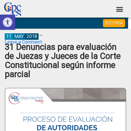
Skip
Skip
Skip
Skip
to
to
to
to
Abrir barra de herramientas
Consejo
primary
main
primary
footer
Construyendo
KICHWA
navigation
content
sidebar
de
Poder
Ciudadano
Participación
11
MAY
2018
Leave a Comment
31 Denuncias para evaluación
Ciudadana
de Juezas y Jueces de la Corte
y
Constitucional según informe
Control
parcial
Social