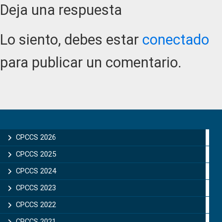
Reader
Deja una respuesta
Interactions
Lo siento, debes estar
conectado
para publicar un comentario.
Primary
Sidebar
CPCCS 2026
CPCCS 2025
CPCCS 2024
CPCCS 2023
CPCCS 2022
CPCCS 2021