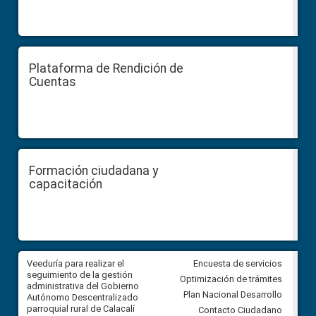
Plataforma de Rendición de
Cuentas
Formación ciudadana y
capacitación
Veeduría para realizar el
Veeduría para vigilar los acue
Encuesta de servicios
ra
seguimiento de la gestión
derivados de la Audiencia Púb
Optimización de trámites
ara
administrativa del Gobierno
entre el GAD de Ibarra y la
Plan Nacional Desarrollo
Autónomo Descentralizado
comunidad Urbina, parroquia l
parroquial rural de Calacalí
Carolina
Contacto Ciudadano