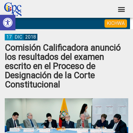
Skip
Skip
Skip
Skip
to
to
to
to
Abrir barra de herramientas
Consejo
primary
main
primary
footer
Construyendo
KICHWA
navigation
content
sidebar
de
Poder
Ciudadano
Participación
17
DIC
2018
Comisión Calificadora anunció
Ciudadana
los resultados del examen
y
escrito en el Proceso de
Control
Designación de la Corte
Social
Constitucional