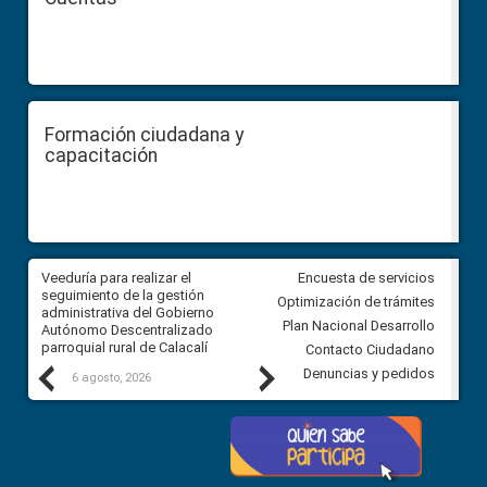
Formación ciudadana y
capacitación
Veeduría para realizar el
Veeduría para vigilar los acue
Encuesta de servicios
ra
seguimiento de la gestión
derivados de la Audiencia Púb
Optimización de trámites
ara
administrativa del Gobierno
entre el GAD de Ibarra y la
Plan Nacional Desarrollo
Autónomo Descentralizado
comunidad Urbina, parroquia l
parroquial rural de Calacalí
Carolina
Contacto Ciudadano
Previous
Next
Denuncias y pedidos
6 agosto, 2026
5 agosto, 2026