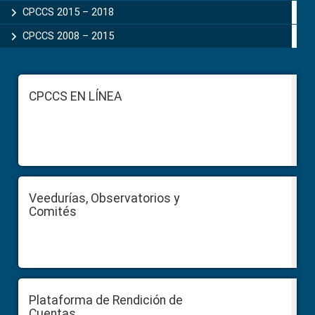
CPCCS 2015 – 2018
CPCCS 2008 – 2015
Footer
CPCCS EN LÍNEA
Veedurías, Observatorios y
Comités
Plataforma de Rendición de
Cuentas