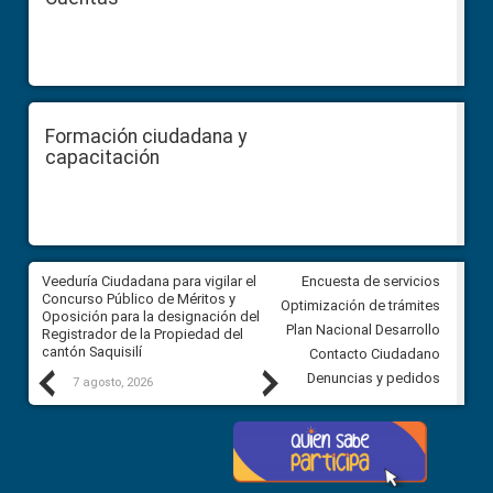
Formación ciudadana y
capacitación
Veeduría Ciudadana para vigilar el
Veeduría Ciudadana para vigila
Encuesta de servicios
Concurso Público de Méritos y
construcción del asfaltado de
Optimización de trámites
Oposición para la designación del
diferentes barrios del sector 
Plan Nacional Desarrollo
Registrador de la Propiedad del
Ballenita del cantón Santa Ele
cantón Saquisilí
Contacto Ciudadano
Previous
Next
Denuncias y pedidos
7 agosto, 2026
7 agosto, 2026