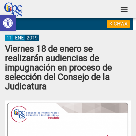
Skip
Skip
Skip
Skip
to
to
to
to
Abrir barra de herramientas
Consejo
primary
main
primary
footer
Construyendo
KICHWA
navigation
content
sidebar
de
Poder
Ciudadano
Participación
11
ENE
2019
Viernes 18 de enero se
Ciudadana
realizarán audiencias de
y
impugnación en proceso de
Control
selección del Consejo de la
Social
Judicatura