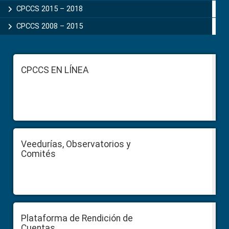
CPCCS 2015 – 2018
CPCCS 2008 – 2015
Footer
CPCCS EN LÍNEA
Veedurías, Observatorios y
Comités
Plataforma de Rendición de
Cuentas