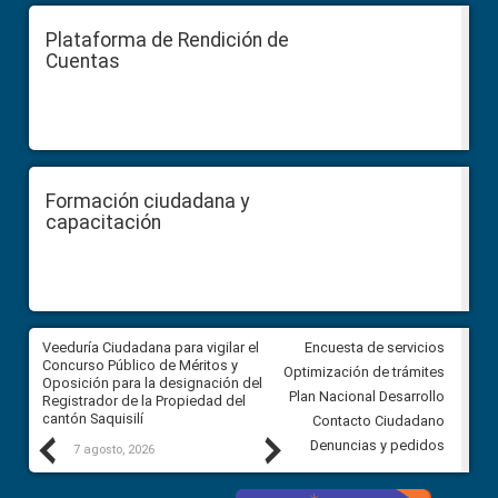
Plataforma de Rendición de
Cuentas
Formación ciudadana y
capacitación
Veeduría Ciudadana para vigilar el
Veeduría Ciudadana para vigila
Encuesta de servicios
Concurso Público de Méritos y
construcción del asfaltado de
Optimización de trámites
Oposición para la designación del
diferentes barrios del sector 
Plan Nacional Desarrollo
Registrador de la Propiedad del
Ballenita del cantón Santa Ele
cantón Saquisilí
Contacto Ciudadano
Previous
Next
Denuncias y pedidos
7 agosto, 2026
7 agosto, 2026