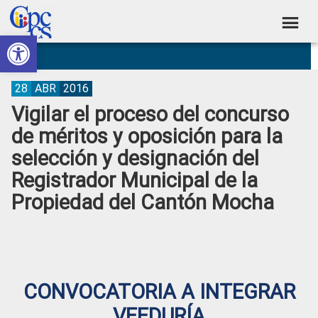
Skip
Skip
Skip
Skip
to
to
to
to
Abrir barra de herramientas
Consejo
primary
main
primary
footer
Construyendo
navigation
content
sidebar
de
Poder
Ciudadano
Participación
28
ABR
2016
Vigilar el proceso del concurso
Ciudadana
de méritos y oposición para la
y
selección y designación del
Control
Registrador Municipal de la
Social
Propiedad del Cantón Mocha
CONVOCATORIA A INTEGRAR
VEEDURÍA