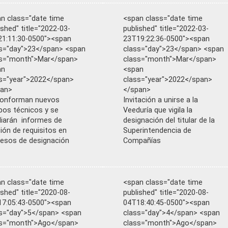
n class="date time
<span class="date time
ished" title="2022-03-
published" title="2022-03-
1:11:30-0500"><span
23T19:22:36-0500"><span
s="day">23</span> <span
class="day">23</span> <span
ss="month">Mar</span>
class="month">Mar</span>
an
<span
s="year">2022</span>
class="year">2022</span>
pan>
</span>
conforman nuevos
Invitación a unirse a la
pos técnicos y se
Veeduría que vigila la
iarán informes de
designación del titular de la
sión de requisitos en
Superintendencia de
esos de designación
Compañías
n class="date time
<span class="date time
ished" title="2020-08-
published" title="2020-08-
7:05:43-0500"><span
04T18:40:45-0500"><span
s="day">5</span> <span
class="day">4</span> <span
ss="month">Ago</span>
class="month">Ago</span>