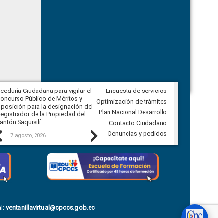
eeduría Ciudadana para vigilar el
Encuesta de servicios
Veeduría Ciudadana para vigilar la
oncurso Público de Méritos y
construcción del asfaltado de
Optimización de trámites
posición para la designación del
diferentes barrios del sector de
Plan Nacional Desarrollo
egistrador de la Propiedad del
Ballenita del cantón Santa Elena
antón Saquisilí
Contacto Ciudadano
Previous
Next
Denuncias y pedidos
7 agosto, 2026
7 agosto, 2026
l
:
ventanillavirtual@cpccs.gob.ec