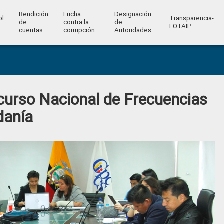
Rendición
Lucha
Designación
ol
Transparencia-
de
contra la
de
l
LOTAIP
cuentas
corrupción
Autoridades
curso Nacional de Frecuencias
danía