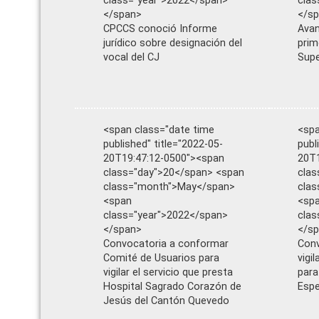
class="year">2022</span>
clas
</span>
</s
CPCCS conoció Informe
Avan
jurídico sobre designación del
prim
vocal del CJ
Supe
<span class="date time
<spa
published" title="2022-05-
publ
20T19:47:12-0500"><span
20T1
class="day">20</span> <span
clas
class="month">May</span>
cla
<span
<sp
class="year">2022</span>
clas
</span>
</s
Convocatoria a conformar
Conv
Comité de Usuarios para
vigi
vigilar el servicio que presta
para
Hospital Sagrado Corazón de
Espe
Jesús del Cantón Quevedo