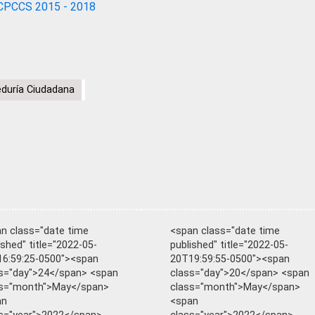
CPCCS 2015 - 2018
duría Ciudadana
n class="date time
<span class="date time
ished" title="2022-05-
published" title="2022-05-
6:59:25-0500"><span
20T19:59:55-0500"><span
s="day">24</span> <span
class="day">20</span> <span
ss="month">May</span>
class="month">May</span>
an
<span