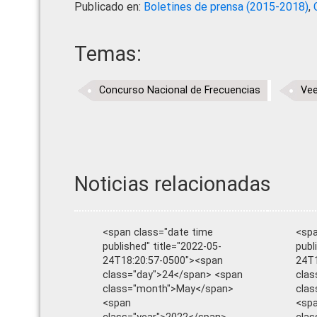
Publicado en:
Boletines de prensa (2015-2018)
,
Temas:
Concurso Nacional de Frecuencias
Vee
Noticias relacionadas
<span class="date time
<spa
published" title="2022-05-
publ
24T18:20:57-0500"><span
24T1
class="day">24</span> <span
clas
class="month">May</span>
cla
<span
<sp