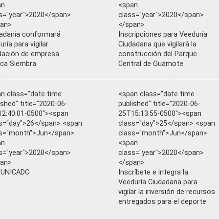
an
<span
s="year">2020</span>
class="year">2020</span>
pan>
</span>
adanía conformará
Inscripciones para Veeduría
uría para vigilar
Ciudadana que vigilará la
idación de empresa
construcción del Parque
ica Siembra
Central de Guamote
n class="date time
<span class="date time
ished" title="2020-06-
published" title="2020-06-
2:40:01-0500"><span
25T15:13:55-0500"><span
s="day">26</span> <span
class="day">25</span> <span
ss="month">Jun</span>
class="month">Jun</span>
an
<span
s="year">2020</span>
class="year">2020</span>
pan>
</span>
UNICADO
Inscríbete e integra la
Veeduría Ciudadana para
vigilar la inversión de recursos
entregados para el deporte