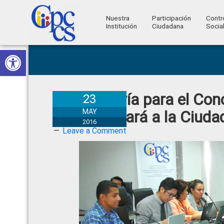
Nuestra
Participación
Contr
Institución
Ciudadana
Socia
Consejo
Abrir barra de herramientas
Skip
Skip
Skip
Skip
Construyendo
to
to
to
to
de
Poder
primary
main
primary
footer
Ciudadano
Participación
navigation
content
sidebar
Veeduría para el Con
Ciudadana
23
y
Informará a la Ciuda
MAY
2016
Control
Leave a Comment
Social