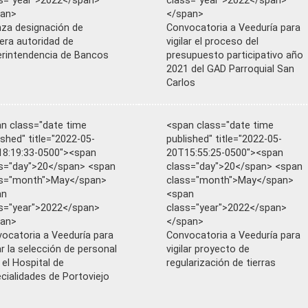
s="year">2022</span>
class="year">2022</span>
pan>
</span>
za designación de
Convocatoria a Veeduría para
era autoridad de
vigilar el proceso del
rintendencia de Bancos
presupuesto participativo año
2021 del GAD Parroquial San
Carlos
n class="date time
<span class="date time
ished" title="2022-05-
published" title="2022-05-
8:19:33-0500"><span
20T15:55:25-0500"><span
s="day">20</span> <span
class="day">20</span> <span
ss="month">May</span>
class="month">May</span>
an
<span
s="year">2022</span>
class="year">2022</span>
pan>
</span>
ocatoria a Veeduría para
Convocatoria a Veeduría para
lar la selección de personal
vigilar proyecto de
 el Hospital de
regularización de tierras
cialidades de Portoviejo