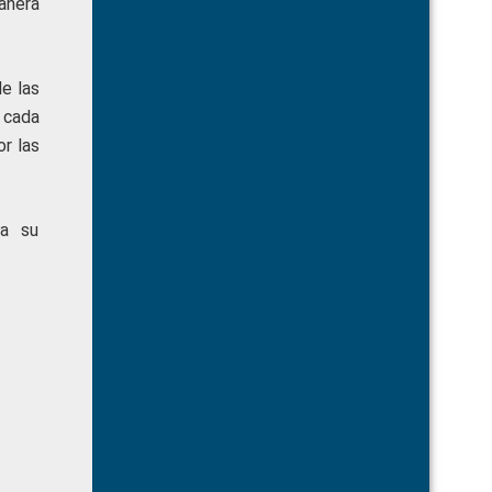
anera
e las
 cada
or las
ra su