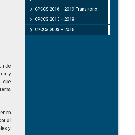
CPCCS 2018 – 2019 Transitorio
CPCCS 2015 – 2018
CPCCS 2008 – 2015
ión de
ron y
s que
stema
deben
ser el
les y