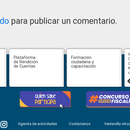
ado
para publicar un comentario.
CPCCS aprueba convocatoria a
V
Plataforma
Formación
Veeduría para designación de la
C
de Rendición
ciudadana y
autoridad de la SOT
O
de Cuentas
capacitación
R
c
31 julio, 2026
Agenda de actividades
Contáctanos
Ventanilla virtua