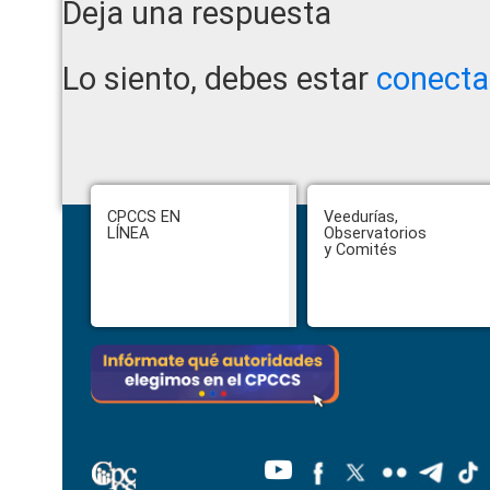
Reader
Deja una respuesta
Interactions
Lo siento, debes estar
conect
Footer
CPCCS EN
Veedurías,
LÍNEA
Observatorios
y Comités