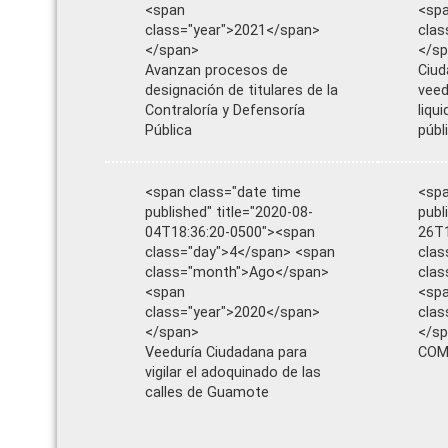
<span
<sp
class="year">2021</span>
clas
</span>
</s
Avanzan procesos de
Ciud
designación de titulares de la
veed
Contraloría y Defensoría
liqu
Pública
públ
<span class="date time
<spa
published" title="2020-08-
publ
04T18:36:20-0500"><span
26T1
class="day">4</span> <span
clas
class="month">Ago</span>
cla
<span
<sp
class="year">2020</span>
clas
</span>
</s
Veeduría Ciudadana para
COM
vigilar el adoquinado de las
calles de Guamote