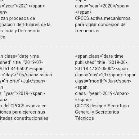
s="year">2021</span>
class="year">2020</span>
pan>
</span>
zan procesos de
CPCCS activa mecanismos
gnación de titulares de la
para vigilar concesión de
raloría y Defensoría
frecuencias
ica
n class="date time
<span class="date time
ished" title="2019-07-
published" title="2019-06-
0:51:34-0500"><span
20T18:47:32-0500"><span
s="day">10</span> <span
class="day">20</span> <span
s="month">Jul</span>
class="month">Jun</span>
an
<span
s="year">2019</span>
class="year">2019</span>
pan>
</span>
o del CPCCS avanza en
CPCCS designó Secretario
iones para ejercer sus
General y Secretarios
ltades constitucionales
Técnicos