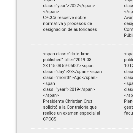
class="year">2022</span>
clas
</span>
</s
CPCCS resuelve sobre
Avan
normativa y procesos de
desi
designación de autoridades
Cont
Públ
<span class="date time
<spa
published" title="2019-08-
publ
28T15:08:59-0500"><span
10T2
class="day">28</span> <span
clas
class="month">Ago</span>
clas
<span
<sp
class="year">2019</span>
clas
</span>
</s
Presidente Christian Cruz
Plen
solicitó a la Contraloría que
gest
realice un examen especial al
facu
CPCCS