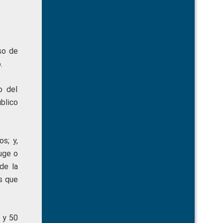
so de
.
o del
úblico
s; y,
uge o
de la
s que
s y 50