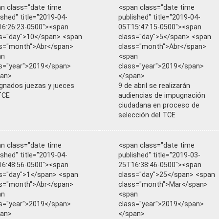
n class="date time
<span class="date time
ished" title="2019-04-
published" title="2019-04-
6:26:23-0500"><span
05T15:47:15-0500"><span
s="day">10</span> <span
class="day">5</span> <span
s="month">Abr</span>
class="month">Abr</span>
an
<span
s="year">2019</span>
class="year">2019</span>
pan>
</span>
gnados juezas y jueces
9 de abril se realizarán
TCE
audiencias de impugnación
ciudadana en proceso de
selección del TCE
n class="date time
<span class="date time
ished" title="2019-04-
published" title="2019-03-
6:48:56-0500"><span
25T16:38:46-0500"><span
s="day">1</span> <span
class="day">25</span> <span
s="month">Abr</span>
class="month">Mar</span>
an
<span
s="year">2019</span>
class="year">2019</span>
pan>
</span>