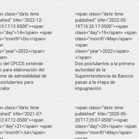
n class="date time
<span class="date time
ished" title="2022-12-
published" title="2022-05-
3:17:13-0500"><span
19T16:26:17-0500"><span
s="day">14</span> <span
class="day">19</span> <span
s="month">Dic</span>
class="month">May</span>
an
<span
s="year">2022</span>
class="year">2022</span>
pan>
</span>
o del CPCCS extiende
Dos postulantes a la primera
o para elaboración del
autoridad de la
rme de admisibilidad de
Superintendencia de Bancos
postulantes para
pasan a la etapa de
ralor
impugnación
n class="date time
<span class="date time
ished" title="2021-07-
published" title="2020-05-
2:47:12-0500"><span
20T17:29:07-0500"><span
s="day">21</span> <span
class="day">20</span> <span
s="month">Jul</span>
class="month">May</span>
an
<span