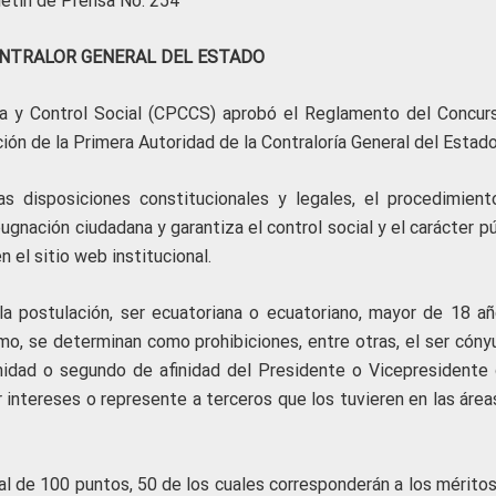
letín de Prensa No. 254
NTRALOR GENERAL DEL ESTADO
na y Control Social (CPCCS) aprobó el Reglamento del Concur
ión de la Primera Autoridad de la Contraloría General del Estado
 disposiciones constitucionales y legales, el procedimient
ugnación ciudadana y garantiza el control social y el carácter p
 el sitio web institucional.
 postulación, ser ecuatoriana o ecuatoriano, mayor de 18 año
mo, se determinan como prohibiciones, entre otras, el ser cóny
nidad o segundo de afinidad del Presidente o Vicepresidente 
 intereses o represente a terceros que los tuvieren en las área
otal de 100 puntos, 50 de los cuales corresponderán a los mérito