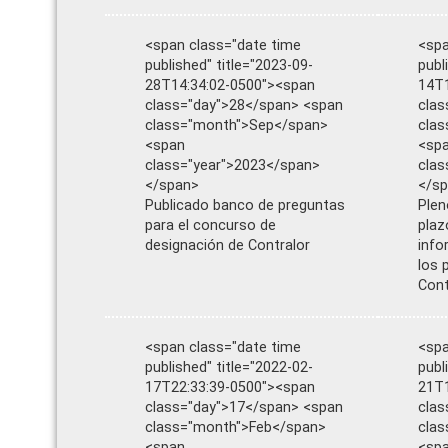
<span class="date time
<spa
published" title="2023-09-
publ
28T14:34:02-0500"><span
14T1
class="day">28</span> <span
clas
class="month">Sep</span>
clas
<span
<sp
class="year">2023</span>
clas
</span>
</s
Publicado banco de preguntas
Plen
para el concurso de
plaz
designación de Contralor
info
los 
Cont
<span class="date time
<spa
published" title="2022-02-
publ
17T22:33:39-0500"><span
21T1
class="day">17</span> <span
clas
class="month">Feb</span>
clas
<span
<sp