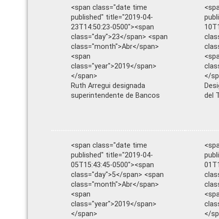
<span class="date time
<spa
published" title="2019-04-
publ
23T14:50:23-0500"><span
10T1
class="day">23</span> <span
clas
class="month">Abr</span>
clas
<span
<sp
class="year">2019</span>
clas
</span>
</s
Ruth Arregui designada
Desi
superintendente de Bancos
del 
<span class="date time
<spa
published" title="2019-04-
publ
05T15:43:45-0500"><span
01T1
class="day">5</span> <span
clas
class="month">Abr</span>
clas
<span
<sp
class="year">2019</span>
clas
</span>
</s