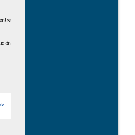
 entre
ución