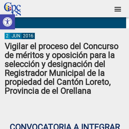
Skip
Skip
Skip
Skip
to
to
to
to
Abrir barra de herramientas
Consejo
primary
main
primary
footer
Construyendo
navigation
content
sidebar
de
Poder
Ciudadano
Participación
2
JUN
2016
Vigilar el proceso del Concurso
Ciudadana
de méritos y oposición para la
y
selección y designación del
Control
Registrador Municipal de la
Social
propiedad del Cantón Loreto,
Provincia de el Orellana
CONVOCATORIA A INTEGRAR