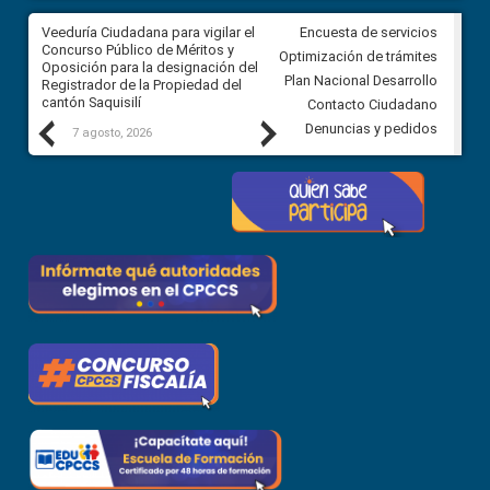
Veeduría Ciudadana para vigilar el
Veeduría Ciudadana para vigila
Encuesta de servicios
Concurso Público de Méritos y
construcción del asfaltado de
Optimización de trámites
Oposición para la designación del
diferentes barrios del sector 
Plan Nacional Desarrollo
Registrador de la Propiedad del
Ballenita del cantón Santa Ele
cantón Saquisilí
Contacto Ciudadano
Previous
Next
Denuncias y pedidos
7 agosto, 2026
7 agosto, 2026