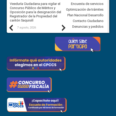
Veeduría Ciudadana para vigilar el
Veeduría Ciudadana para vigila
Encuesta de servicios
Concurso Público de Méritos y
construcción del asfaltado de
Optimización de trámites
Oposición para la designación del
diferentes barrios del sector 
Plan Nacional Desarrollo
Registrador de la Propiedad del
Ballenita del cantón Santa Ele
cantón Saquisilí
Contacto Ciudadano
Previous
Next
Denuncias y pedidos
7 agosto, 2026
7 agosto, 2026