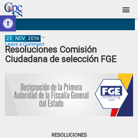
Skip
Skip
Skip
Skip
to
to
to
to
Abrir barra de herramientas
Consejo
primary
main
primary
footer
Construyendo
navigation
content
sidebar
de
Poder
Ciudadano
Participación
23
NOV
2016
Leave a Comment
Resoluciones Comisión
Ciudadana
Ciudadana de selección FGE
y
Control
Social
RESOLUCIONES