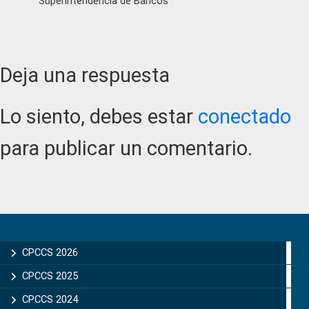
Superintendencia de Bancos
Reader
Deja una respuesta
Interactions
Lo siento, debes estar
conectado
para publicar un comentario.
Primary
Sidebar
CPCCS 2026
CPCCS 2025
CPCCS 2024