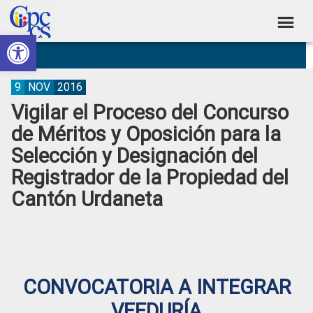
Skip
Skip
Skip
Skip
to
to
to
to
Abrir barra de herramientas
Consejo
primary
main
primary
footer
Construyendo
navigation
content
sidebar
de
Poder
Ciudadano
Participación
9
NOV
2016
Vigilar el Proceso del Concurso
Ciudadana
de Méritos y Oposición para la
y
Selección y Designación del
Control
Registrador de la Propiedad del
Social
Cantón Urdaneta
CONVOCATORIA A INTEGRAR
VEEDURÍA