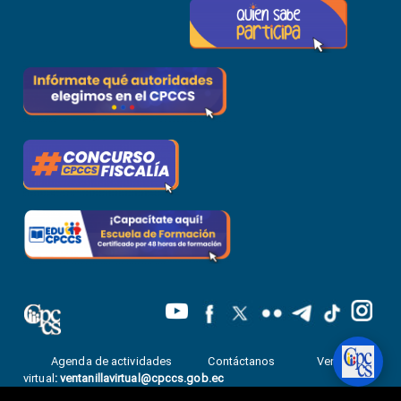
Agenda de actividades
Contáctanos
Ventanilla
virtual
:
ventanillavirtual@cpccs.gob.ec