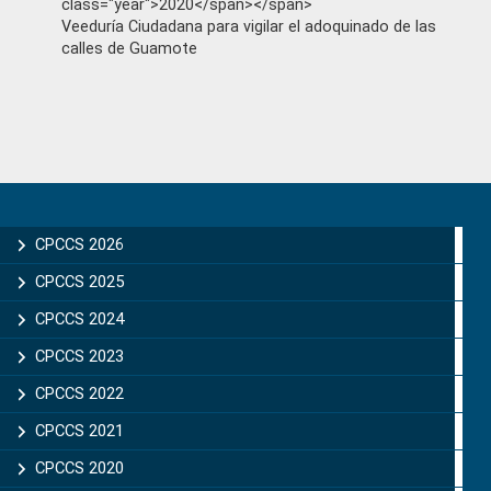
class="year">2020</span></span>
Veeduría Ciudadana para vigilar el adoquinado de las
calles de Guamote
Primary
Sidebar
CPCCS 2026
CPCCS 2025
CPCCS 2024
CPCCS 2023
CPCCS 2022
CPCCS 2021
CPCCS 2020