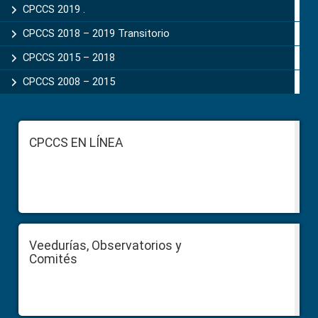
CPCCS 2019 .
CPCCS 2018 – 2019 Transitorio
CPCCS 2015 – 2018
CPCCS 2008 – 2015
Footer
CPCCS EN LÍNEA
Veedurías, Observatorios y
Comités