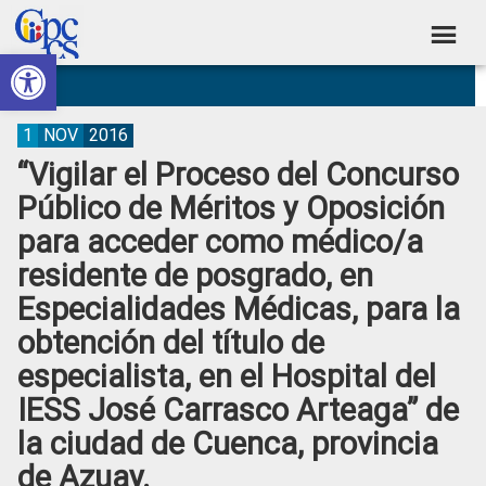
Skip
Skip
Skip
Skip
to
to
to
to
Abrir barra de herramientas
Consejo
primary
main
primary
footer
Construyendo
navigation
content
sidebar
de
Poder
Ciudadano
Participación
1
NOV
2016
“Vigilar el Proceso del Concurso
Ciudadana
Público de Méritos y Oposición
y
para acceder como médico/a
Control
residente de posgrado, en
Social
Especialidades Médicas, para la
obtención del título de
especialista, en el Hospital del
IESS José Carrasco Arteaga” de
la ciudad de Cuenca, provincia
de Azuay.