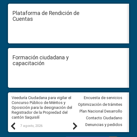
Plataforma de Rendición de
Cuentas
Formación ciudadana y
capacitación
Veeduría Ciudadana para vigilar el
Veeduría Ciudadana para vigila
Encuesta de servicios
Concurso Público de Méritos y
construcción del asfaltado de
Optimización de trámites
Oposición para la designación del
diferentes barrios del sector 
Plan Nacional Desarrollo
Registrador de la Propiedad del
Ballenita del cantón Santa Ele
cantón Saquisilí
Contacto Ciudadano
Previous
Next
Denuncias y pedidos
7 agosto, 2026
7 agosto, 2026