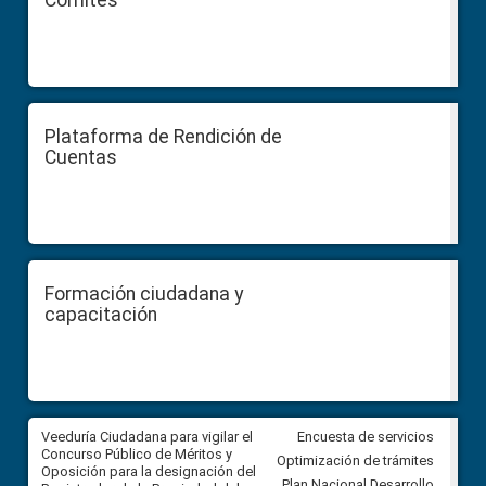
Plataforma de Rendición de
Cuentas
Formación ciudadana y
capacitación
Veeduría Ciudadana para vigilar el
Veeduría Ciudadana para vigila
Encuesta de servicios
Concurso Público de Méritos y
construcción del asfaltado de
Optimización de trámites
Oposición para la designación del
diferentes barrios del sector 
Plan Nacional Desarrollo