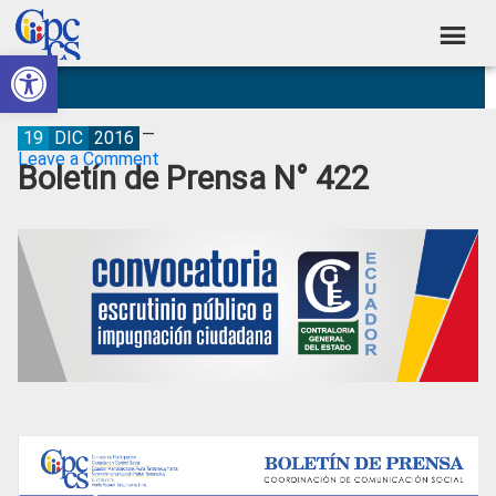
Skip
Skip
Skip
Skip
to
to
to
to
Abrir barra de herramientas
Consejo
primary
main
primary
footer
Construyendo
navigation
content
sidebar
de
Poder
Ciudadano
Participación
19
DIC
2016
Leave a Comment
Boletín de Prensa N° 422
Ciudadana
y
Control
Social