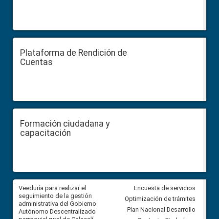
Plataforma de Rendición de
Cuentas
Formación ciudadana y
capacitación
Veeduría para realizar el
Veeduría para vigilar los acue
Encuesta de servicios
ra
seguimiento de la gestión
derivados de la Audiencia Púb
Optimización de trámites
ara
administrativa del Gobierno
entre el GAD de Ibarra y la
Plan Nacional Desarrollo
Autónomo Descentralizado
comunidad Urbina, parroquia l