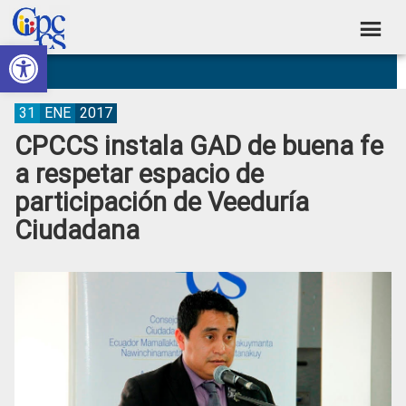
Skip
Skip
Skip
Skip
to
to
to
to
Abrir barra de herramientas
Consejo
primary
main
primary
footer
Construyendo
navigation
content
sidebar
de
Poder
Ciudadano
Participación
31
ENE
2017
CPCCS instala GAD de buena fe
Ciudadana
a respetar espacio de
y
participación de Veeduría
Control
Ciudadana
Social