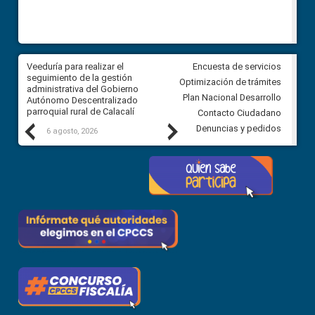
Veeduría para realizar el
Veeduría para vigilar los acue
Encuesta de servicios
ra
seguimiento de la gestión
derivados de la Audiencia Púb
Optimización de trámites
ara
administrativa del Gobierno
entre el GAD de Ibarra y la
Plan Nacional Desarrollo
Autónomo Descentralizado
comunidad Urbina, parroquia l
parroquial rural de Calacalí
Carolina
Contacto Ciudadano
Previous
Next
Denuncias y pedidos
6 agosto, 2026
5 agosto, 2026