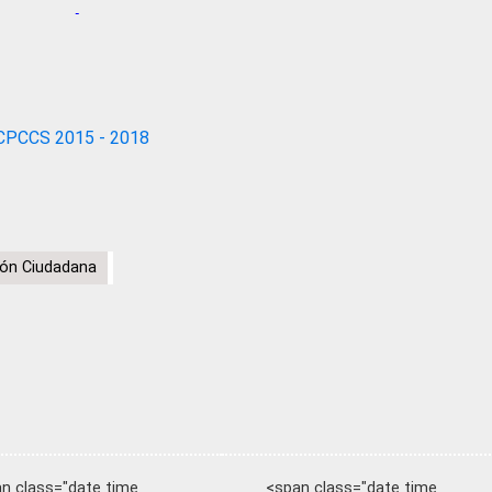
CPCCS 2015 - 2018
ón Ciudadana
n class="date time
<span class="date time