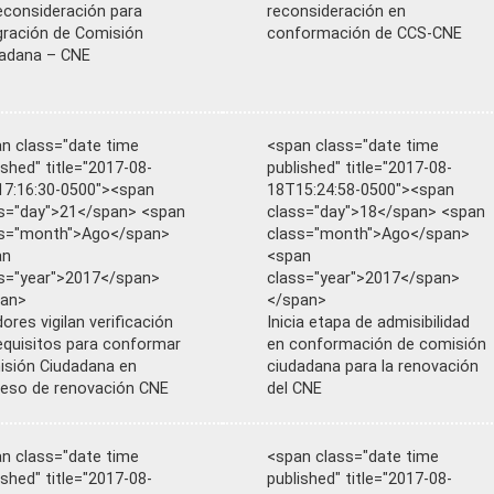
econsideración para
reconsideración en
gración de Comisión
conformación de CCS-CNE
adana – CNE
n class="date time
<span class="date time
ished" title="2017-08-
published" title="2017-08-
7:16:30-0500"><span
18T15:24:58-0500"><span
s="day">21</span> <span
class="day">18</span> <span
ss="month">Ago</span>
class="month">Ago</span>
an
<span
s="year">2017</span>
class="year">2017</span>
pan>
</span>
ores vigilan verificación
Inicia etapa de admisibilidad
equisitos para conformar
en conformación de comisión
sión Ciudadana en
ciudadana para la renovación
eso de renovación CNE
del CNE
n class="date time
<span class="date time
ished" title="2017-08-
published" title="2017-08-