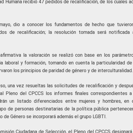
d Humana recibió 47 pedidos de recalificación, de los cuales a
 mayo, dio a conocer los fundamentos de hecho que tuviero
os de recalificación; la resolución tomada será notificada 
 afirmativa la valoración se realizó con base en los parámetr
cia laboral y formación, tomando en cuenta la particularidad de
aron los principios de paridad de género y de interculturalidad.
, una vez resueltas las solicitudes de recalificación y despu
á al Pleno del CPCCS los informes finales correspondientes a
drán un listado diferenciados entre mujeres y hombres, en 
po de personas destinatarias de la política pública pertenecen
sejo de Género se incorporará además el grupo LGBTI.
misión Ciudadana de Selección, el Pleno del CPCCS designará 