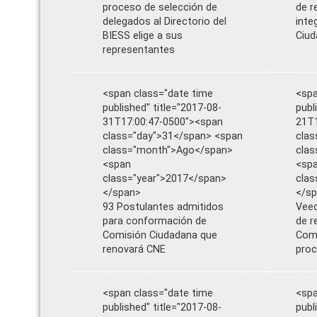
proceso de selección de
de r
delegados al Directorio del
inte
BIESS elige a sus
Ciud
representantes
<span class="date time
<spa
published" title="2017-08-
publ
31T17:00:47-0500"><span
21T1
class="day">31</span> <span
clas
class="month">Ago</span>
cla
<span
<sp
class="year">2017</span>
clas
</span>
</s
93 Postulantes admitidos
Veed
para conformación de
de r
Comisión Ciudadana que
Comi
renovará CNE
proc
<span class="date time
<spa
published" title="2017-08-
publ