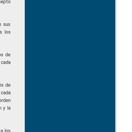
ceptó
n sus
a los
os de
 cada
és de
 cada
orden
 y la
a los