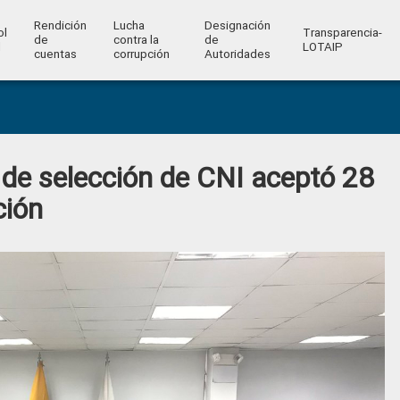
Rendición
Lucha
Designación
ol
Transparencia-
de
contra la
de
l
LOTAIP
cuentas
corrupción
Autoridades
de selección de CNI aceptó 28
ción