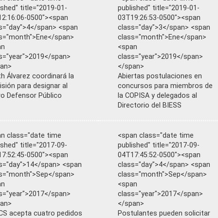
ished" title="2019-01-
published" title="2019-01-
2:16:06-0500"><span
03T19:26:53-0500"><span
s="day">4</span> <span
class="day">3</span> <span
ss="month">Ene</span>
class="month">Ene</span>
an
<span
s="year">2019</span>
class="year">2019</span>
pan>
</span>
th Álvarez coordinará la
Abiertas postulaciones en
sión para designar al
concursos para miembros de
o Defensor Público
la COPISA y delegados al
Directorio del BIESS
n class="date time
<span class="date time
ished" title="2017-09-
published" title="2017-09-
7:52:45-0500"><span
04T17:45:52-0500"><span
s="day">14</span> <span
class="day">4</span> <span
ss="month">Sep</span>
class="month">Sep</span>
an
<span
s="year">2017</span>
class="year">2017</span>
pan>
</span>
S acepta cuatro pedidos
Postulantes pueden solicitar