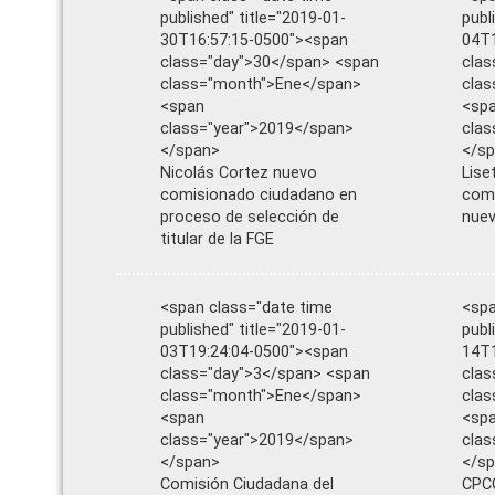
published" title="2019-01-
publ
30T16:57:15-0500"><span
04T1
class="day">30</span> <span
clas
class="month">Ene</span>
cla
<span
<sp
class="year">2019</span>
clas
</span>
</s
Nicolás Cortez nuevo
Lise
comisionado ciudadano en
comi
proceso de selección de
nuev
titular de la FGE
<span class="date time
<spa
published" title="2019-01-
publ
03T19:24:04-0500"><span
14T1
class="day">3</span> <span
clas
class="month">Ene</span>
cla
<span
<sp
class="year">2019</span>
clas
</span>
</s
Comisión Ciudadana del
CPCC