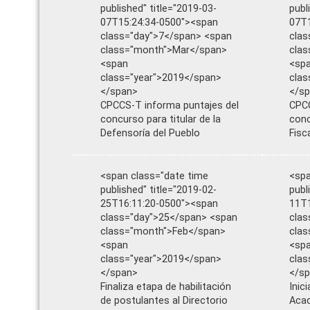
published" title="2019-03-
publ
07T15:24:34-0500"><span
07T1
class="day">7</span> <span
clas
class="month">Mar</span>
cla
<span
<sp
class="year">2019</span>
clas
</span>
</s
CPCCS-T informa puntajes del
CPCC
concurso para titular de la
conc
Defensoría del Pueblo
Fisc
<span class="date time
<spa
published" title="2019-02-
publ
25T16:11:20-0500"><span
11T1
class="day">25</span> <span
clas
class="month">Feb</span>
clas
<span
<sp
class="year">2019</span>
clas
</span>
</s
Finaliza etapa de habilitación
Inic
de postulantes al Directorio
Acad