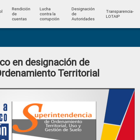
Rendición
Lucha
Designación
ol
Transparencia-
de
contra la
de
l
LOTAIP
cuentas
corrupción
Autoridades
lico en designación de
rdenamiento Territorial