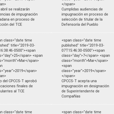
pan>
</span>
 abril se realizarán
Cumplidas audiencias de
encias de impugnación
impugnación en proceso de
adana en proceso de
selección de titular de la
cción del TCE
Defensoría del Pueblo
n class="date time
<span class="date time
ished" title="2019-03-
published" title="2019-03-
6:38:46-0500"><span
07T15:46:30-0500"><span
s="day">25</span> <span
class="day">7</span> <span
ss="month">Mar</span>
class="month">Mar</span>
an
<span
s="year">2019</span>
class="year">2019</span>
pan>
</span>
o del CPCCS-T aprobó
CPCCS-T acepta una
ficaciones finales de
impugnación en designación
ulantes al TCE
de Superintendente de
Compañías
n class="date time
<span class="date time