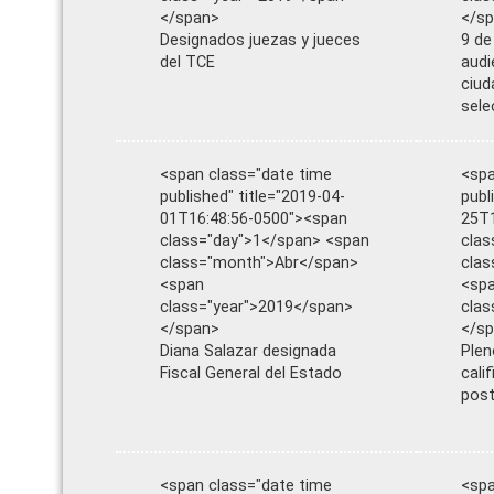
</span>
</s
Designados juezas y jueces
9 de
del TCE
audi
ciud
sele
<span class="date time
<spa
published" title="2019-04-
publ
01T16:48:56-0500"><span
25T1
class="day">1</span> <span
clas
class="month">Abr</span>
cla
<span
<sp
class="year">2019</span>
clas
</span>
</s
Diana Salazar designada
Plen
Fiscal General del Estado
cali
post
<span class="date time
<spa