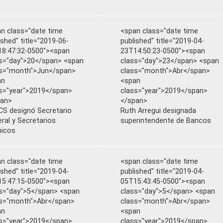
n class="date time
<span class="date time
ished" title="2019-06-
published" title="2019-04-
8:47:32-0500"><span
23T14:50:23-0500"><span
s="day">20</span> <span
class="day">23</span> <span
ss="month">Jun</span>
class="month">Abr</span>
an
<span
s="year">2019</span>
class="year">2019</span>
pan>
</span>
S designó Secretario
Ruth Arregui designada
ral y Secretarios
superintendente de Bancos
nicos
n class="date time
<span class="date time
ished" title="2019-04-
published" title="2019-04-
5:47:15-0500"><span
05T15:43:45-0500"><span
s="day">5</span> <span
class="day">5</span> <span
s="month">Abr</span>
class="month">Abr</span>
an
<span
s="year">2019</span>
class="year">2019</span>