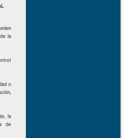
AL
ueden
de la
ntrol
dad o
ución,
s, la
ma de