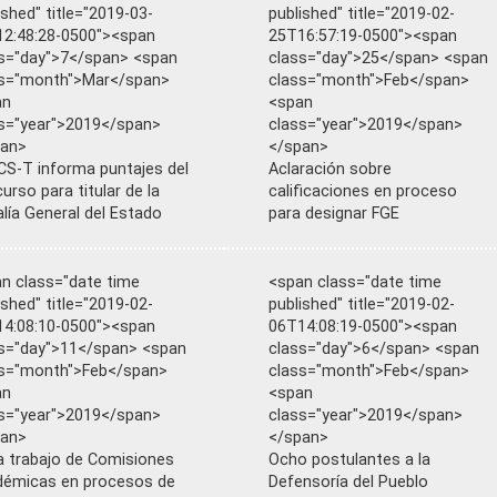
ished" title="2019-03-
published" title="2019-02-
2:48:28-0500"><span
25T16:57:19-0500"><span
s="day">7</span> <span
class="day">25</span> <span
ss="month">Mar</span>
class="month">Feb</span>
an
<span
s="year">2019</span>
class="year">2019</span>
pan>
</span>
S-T informa puntajes del
Aclaración sobre
urso para titular de la
calificaciones en proceso
alía General del Estado
para designar FGE
n class="date time
<span class="date time
ished" title="2019-02-
published" title="2019-02-
4:08:10-0500"><span
06T14:08:19-0500"><span
s="day">11</span> <span
class="day">6</span> <span
s="month">Feb</span>
class="month">Feb</span>
an
<span
s="year">2019</span>
class="year">2019</span>
pan>
</span>
ia trabajo de Comisiones
Ocho postulantes a la
émicas en procesos de
Defensoría del Pueblo