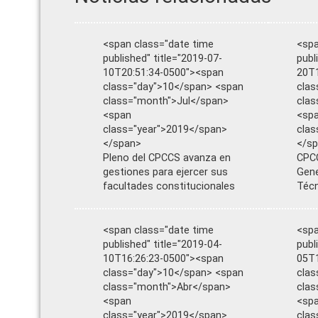
<span class="date time
<spa
published" title="2019-07-
publ
10T20:51:34-0500"><span
20T1
class="day">10</span> <span
clas
class="month">Jul</span>
cla
<span
<sp
class="year">2019</span>
clas
</span>
</s
Pleno del CPCCS avanza en
CPCC
gestiones para ejercer sus
Gene
facultades constitucionales
Téc
<span class="date time
<spa
published" title="2019-04-
publ
10T16:26:23-0500"><span
05T1
class="day">10</span> <span
clas
class="month">Abr</span>
clas
<span
<sp
class="year">2019</span>
clas