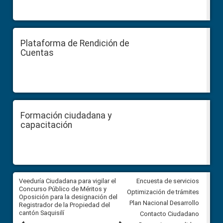
Plataforma de Rendición de
Cuentas
Formación ciudadana y
capacitación
Veeduría Ciudadana para vigilar el
Veeduría Ciudadana para vigila
Encuesta de servicios
Concurso Público de Méritos y
construcción del asfaltado de
Optimización de trámites
Oposición para la designación del
diferentes barrios del sector 
Plan Nacional Desarrollo
Registrador de la Propiedad del
Ballenita del cantón Santa Ele
cantón Saquisilí
Contacto Ciudadano