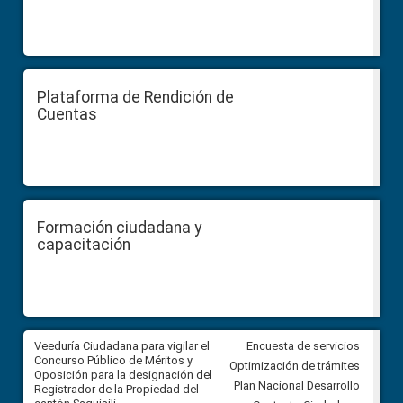
Plataforma de Rendición de
Cuentas
Formación ciudadana y
capacitación
Veeduría Ciudadana para vigilar el
Veeduría Ciudadana para vigila
Encuesta de servicios
Concurso Público de Méritos y
construcción del asfaltado de
Optimización de trámites
Oposición para la designación del
diferentes barrios del sector 
Plan Nacional Desarrollo
Registrador de la Propiedad del
Ballenita del cantón Santa Ele