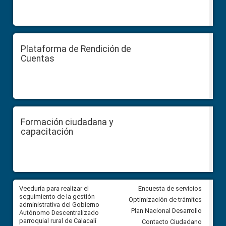
Plataforma de Rendición de
Cuentas
Formación ciudadana y
capacitación
Veeduría para realizar el
Veeduría para vigilar los acue
Encuesta de servicios
ra
seguimiento de la gestión
derivados de la Audiencia Púb
Optimización de trámites
ara
administrativa del Gobierno
entre el GAD de Ibarra y la
Plan Nacional Desarrollo
Autónomo Descentralizado
comunidad Urbina, parroquia l
parroquial rural de Calacalí
Carolina
Contacto Ciudadano