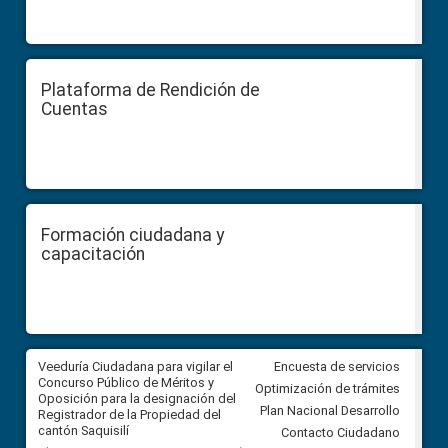
Plataforma de Rendición de
Cuentas
Formación ciudadana y
capacitación
Veeduría Ciudadana para vigilar el
Veeduría Ciudadana para vigila
Encuesta de servicios
Concurso Público de Méritos y
construcción del asfaltado de
Optimización de trámites
Oposición para la designación del
diferentes barrios del sector 
Plan Nacional Desarrollo
Registrador de la Propiedad del
Ballenita del cantón Santa Ele
cantón Saquisilí
Contacto Ciudadano