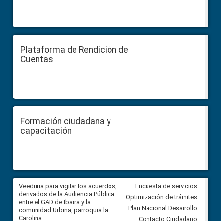
Plataforma de Rendición de
Cuentas
Formación ciudadana y
capacitación
Veeduría para vigilar los acuerdos,
CPCCS convoca a Veeduría
Encuesta de servicios
derivados de la Audiencia Pública
Ciudadana para vigilar el conc
Optimización de trámites
entre el GAD de Ibarra y la
en la Universidad de Cuenca
Plan Nacional Desarrollo
comunidad Urbina, parroquia la
Carolina
Contacto Ciudadano