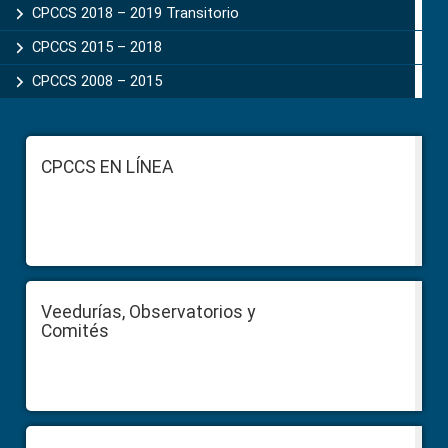
CPCCS 2018 – 2019 Transitorio
CPCCS 2015 – 2018
CPCCS 2008 – 2015
Footer
CPCCS EN LÍNEA
Veedurías, Observatorios y
Comités