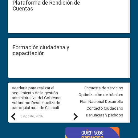
Plataforma de Rendición de
Cuentas
Formación ciudadana y
capacitación
Veeduría para realizar el
Veeduría para vigilar los acue
Encuesta de servicios
ra
seguimiento de la gestión
derivados de la Audiencia Púb
Optimización de trámites
ara
administrativa del Gobierno
entre el GAD de Ibarra y la
Plan Nacional Desarrollo
Autónomo Descentralizado
comunidad Urbina, parroquia l
parroquial rural de Calacalí
Carolina
Contacto Ciudadano
Previous
Next
Denuncias y pedidos
6 agosto, 2026
5 agosto, 2026