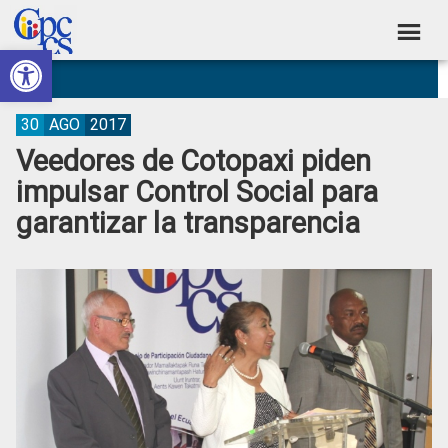
Skip
Skip
Skip
Skip
to
to
to
to
Abrir barra de herramientas
Consejo
primary
main
primary
footer
Construyendo
navigation
content
sidebar
de
Poder
Ciudadano
Participación
30
AGO
2017
Veedores de Cotopaxi piden
Ciudadana
impulsar Control Social para
y
garantizar la transparencia
Control
Social