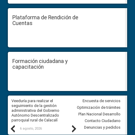
Plataforma de Rendición de
Cuentas
Formación ciudadana y
capacitación
Veeduría para realizar el
Veeduría para vigilar los acue
Encuesta de servicios
ra
seguimiento de la gestión
derivados de la Audiencia Púb
Optimización de trámites
ara
administrativa del Gobierno
entre el GAD de Ibarra y la
Plan Nacional Desarrollo
Autónomo Descentralizado
comunidad Urbina, parroquia l
parroquial rural de Calacalí
Carolina
Contacto Ciudadano
Previous
Next
Denuncias y pedidos
6 agosto, 2026
5 agosto, 2026