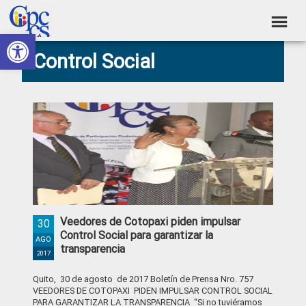
Skip
Skip
Skip
Skip
to
to
to
to
Abrir barra de herramientas
Consejo
primary
main
primary
footer
Construyendo
Control Social
navigation
content
sidebar
de
Poder
Ciudadano
Participación
Ciudadana
y
Control
Social
Veedores de Cotopaxi piden impulsar
30
Control Social para garantizar la
AGO
transparencia
2017
Quito, 30 de agosto de 2017 Boletín de Prensa Nro. 757
VEEDORES DE COTOPAXI PIDEN IMPULSAR CONTROL SOCIAL
PARA GARANTIZAR LA TRANSPARENCIA “Si no tuviéramos