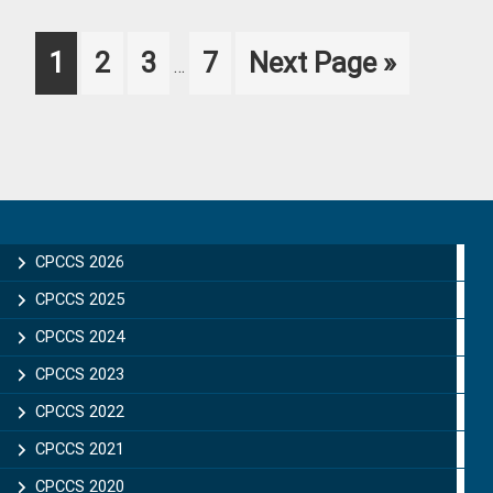
Interim
Page
Page
Page
Page
Go
1
2
3
7
Next Page »
…
pages
to
omitted
Primary
Sidebar
CPCCS 2026
CPCCS 2025
CPCCS 2024
CPCCS 2023
CPCCS 2022
CPCCS 2021
CPCCS 2020