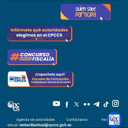
Agenda de actividades
Contáctanos
Ventanilla
virtual
:
ventanillavirtual@cpccs.gob.ec