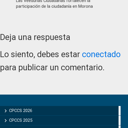
Las Veedurías Ciudadanas fortalecen la
participación de la ciudadanía en Morona
Reader
Deja una respuesta
Interactions
Lo siento, debes estar
conectado
para publicar un comentario.
Primary
Sidebar
CPCCS 2026
CPCCS 2025