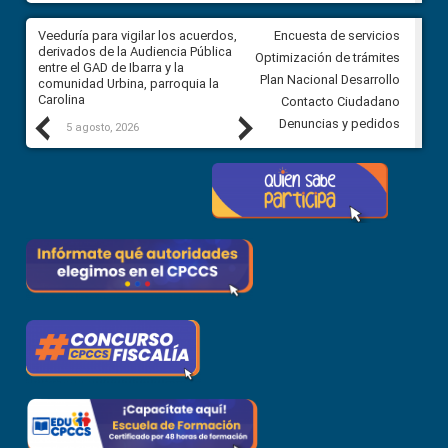
Veeduría para vigilar los acuerdos,
CPCCS convoca a Veeduría
Encuesta de servicios
 a
derivados de la Audiencia Pública
Ciudadana para vigilar el conc
Optimización de trámites
ión
entre el GAD de Ibarra y la
en la Universidad de Cuenca
Plan Nacional Desarrollo
comunidad Urbina, parroquia la
Carolina
Contacto Ciudadano
Previous
Next
Denuncias y pedidos
5 agosto, 2026
5 agosto, 2026