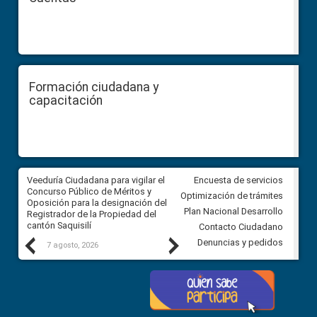
Formación ciudadana y
capacitación
Veeduría Ciudadana para vigilar el
Veeduría Ciudadana para vigila
Encuesta de servicios
Concurso Público de Méritos y
construcción del asfaltado de
Optimización de trámites
Oposición para la designación del
diferentes barrios del sector 
Plan Nacional Desarrollo
Registrador de la Propiedad del
Ballenita del cantón Santa Ele
cantón Saquisilí
Contacto Ciudadano
Previous
Next
Denuncias y pedidos
7 agosto, 2026
7 agosto, 2026