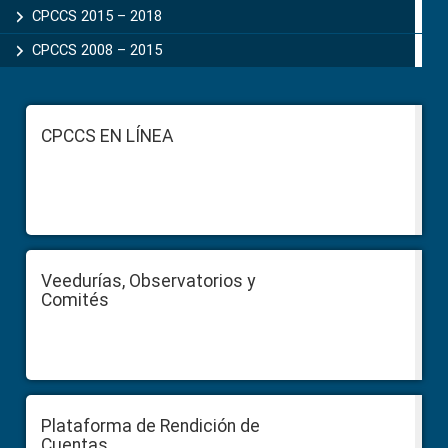
CPCCS 2015 – 2018
CPCCS 2008 – 2015
Footer
CPCCS EN LÍNEA
Veedurías, Observatorios y
Comités
Plataforma de Rendición de
Cuentas