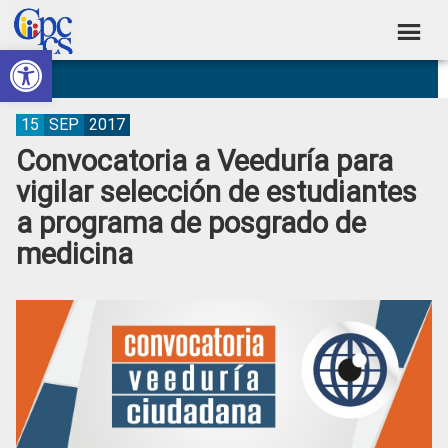
Skip
Skip
Skip
Skip
to
to
to
to
Abrir barra de herramientas
Consejo
primary
main
primary
footer
Construyendo
navigation
content
sidebar
de
Poder
Ciudadano
Participación
15
SEP
2017
Convocatoria a Veeduría para
Ciudadana
vigilar selección de estudiantes
y
a programa de posgrado de
Control
medicina
Social